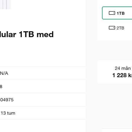
1TB
2TB
llular 1TB med
24 mån
N/A
1 228 k
8
404975
 13 tum