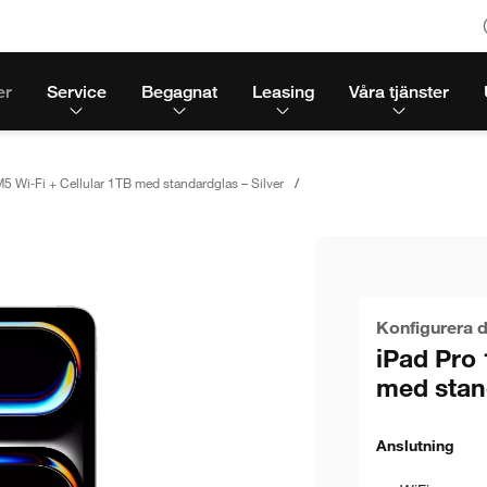
er
Service
Begagnat
Leasing
Våra tjänster
5 Wi‑Fi + Cellular 1TB med standardglas – Silver
Konfigurera d
iPad Pro 
med stand
Anslutning