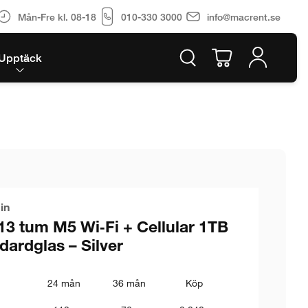
Mån-Fre kl. 08-18
010-330 3000
info@macrent.se
Upptäck
in
13 tum M5 Wi‑Fi + Cellular 1TB
ardglas – Silver
24 mån
36 mån
Köp