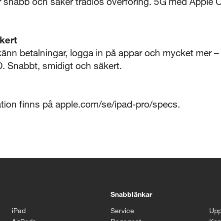
 snabb och säker trådlös överföring. 5G med Apple 
kert
änn betalningar, logga in på appar och mycket mer – a
. Snabbt, smidigt och säkert.
ation finns på apple.com/se/ipad-pro/specs.
Snabblänkar
iPad
Service
Upp