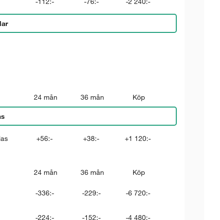
-112:-
-76:-
-2 240:-
lar
24 mån
36 mån
Köp
as
las
+56:-
+38:-
+1 120:-
24 mån
36 mån
Köp
-336:-
-229:-
-6 720:-
-224:-
-152:-
-4 480:-