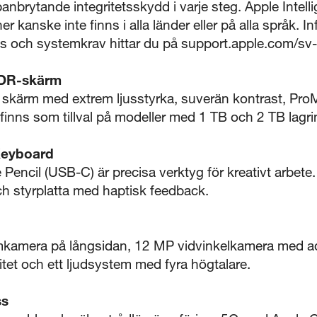
nbrytande integritetsskydd i varje steg. Apple Intelli
r kanske inte finns i alla länder eller på alla språk. I
ds och systemkrav hittar du på support.apple.com/sv
XDR-skärm
skärm med extrem ljusstyrka, suverän kontrast, Pro
finns som tillval på modeller med 1 TB och 2 TB lagri
Keyboard
 Pencil (USB-C) är precisa verktyg för kreativt arbet
h styrplatta med haptisk feedback.
amera på långsidan, 12 MP vidvinkelkamera med adap
tet och ett ljudsystem med fyra högtalare.
ss