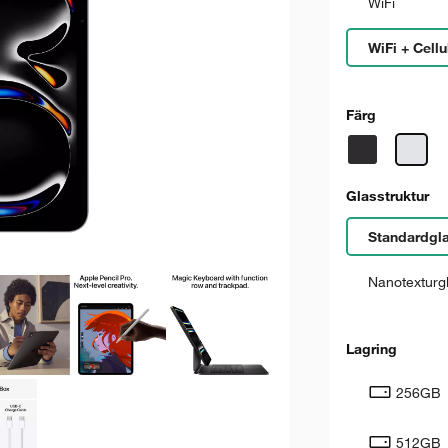
WiFi
WiFi + Cellu
Färg
Glasstruktur
Standardgl
Nanotexturg
Lagring
256GB
512GB