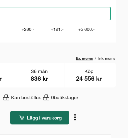
+280:-
+191:-
+5 600:-
Ex. moms
/
Ink. moms
36 mån
Köp
r
836 kr
24 556 kr
Kan beställas
0
butikslager
Lägg i varukorg