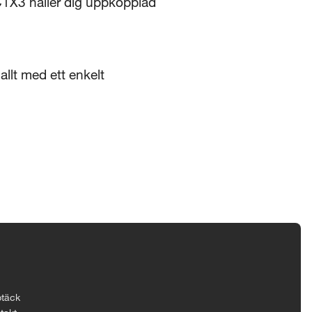
C1X3 håller dig uppkopplad
llt med ett enkelt
täck