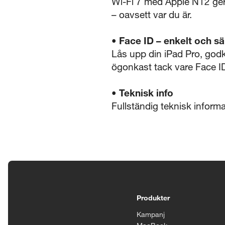
Wi-Fi 7 med Apple N12 ger
– oavsett var du är.
• Face ID – enkelt och sä
Lås upp din iPad Pro, godk
ögonkast tack vare Face ID
•
Teknisk info
Fullständig teknisk inform
Tillgänglighetsinställningar
Produkter
Kampanj