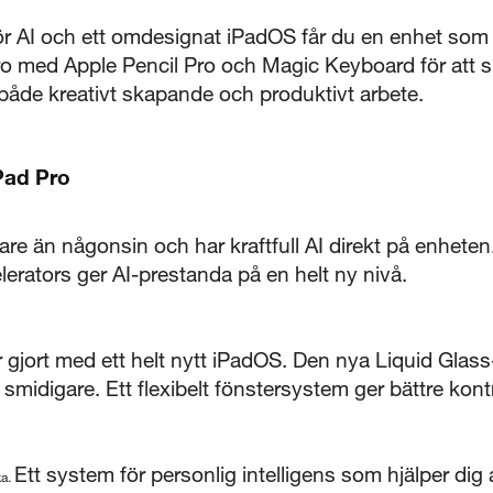
r AI och ett omdesignat iPadOS får du en enhet som är
Pro med Apple Pencil Pro och Magic Keyboard för att
 både kreativt skapande och produktivt arbete.
iPad Pro
e än någonsin och har kraftfull AI direkt på enheten. 
rators ger AI-prestanda på en helt ny nivå.
 gjort med ett helt nytt iPadOS. Den nya Liquid Gla
 smidigare. Ett flexibelt fönstersystem ger bättre kont
Ett system för personlig intelligens som hjälper di
ka.