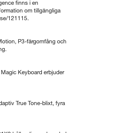
gence finns i en
nformation om tillgängliga
-se/121115.
Motion, P3-färgomfång och
ng.
e. Magic Keyboard erbjuder
tiv True Tone-blixt, fyra