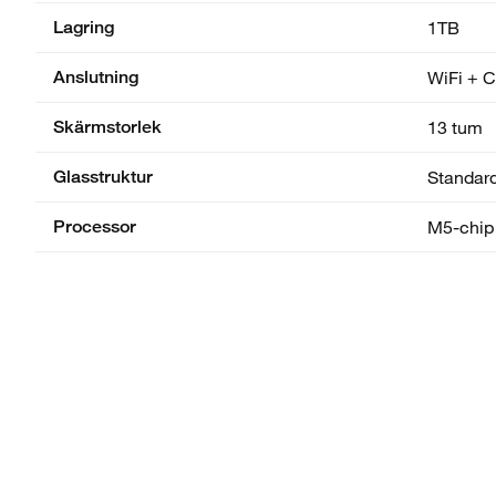
Lagring
1TB
Anslutning
WiFi + C
Skärmstorlek
13 tum
Glasstruktur
Standar
Processor
M5-chip