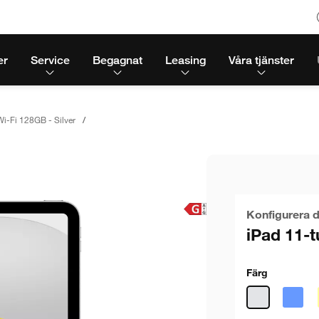
er
Service
Begagnat
Leasing
Våra tjänster
i-Fi 128GB - Silver
Konfigurera d
iPad 11-t
Färg