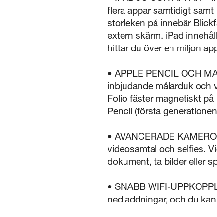
flera appar samtidigt samt
storleken på innebär Blickf
extern skärm. iPad innehå
hittar du över en miljon ap
• APPLE PENCIL OCH MAGI
inbjudande målarduk och v
Folio fäster magnetiskt på
Pencil (första generatione
• AVANCERADE KAMEROR – 
videosamtal och selfies. V
dokument, ta bilder eller sp
• SNABB WIFI-UPPKOPPLING –
nedladdningar, och du kan