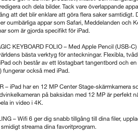
 redigera och dela bilder. Tack vare överlappande ap
ång att det blir enklare att göra flera saker samtidigt
Stäng
ller oumbärliga appar som Safari, Meddelanden och K
par som är gjorda specifikt för iPad.
C KEYBOARD FOLIO – Med Apple Pencil (USB-C) för
ärldens bästa verktyg för anteckningar. Flexibla, tv
 iPad och består av ett löstagbart tangentbord och e
n) fungerar också med iPad.
iPad har en 12 MP Center Stage-skärmkamera som
idvinkelkameran på baksidan med 12 MP är perfekt nä
ela in video i 4K.
 Wifi 6 ger dig snabb tillgång till dina filer, uppl
 smidigt streama dina favoritprogram.