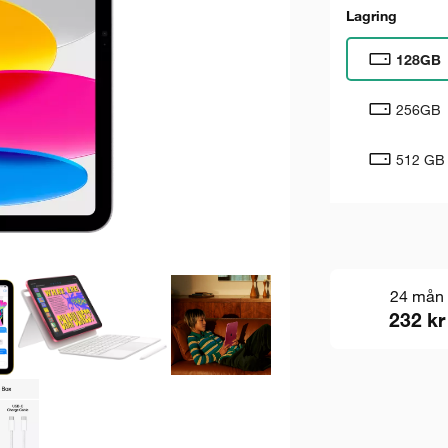
Lagring
128GB
256GB
512 GB
24 mån
232 kr