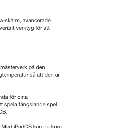
na-skärm, avancerade
veränt verktyg för att
a mästerverk på den
temperatur så att den är
da för dina
att spela fängslande spel
 GB.
. Med iPadOS kan du köra