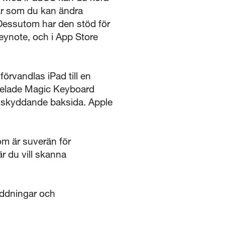
par som du kan ändra
. Dessutom har den stöd för
eynote, och i App Store
vandlas iPad till en
ådelade Magic Keyboard
n skyddande baksida. Apple
 är suverän för
r du vill skanna
addningar och