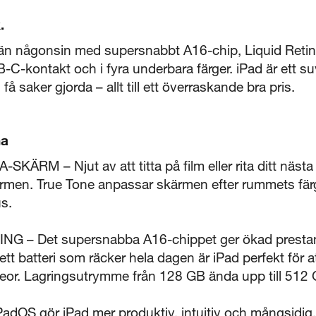
.
 än någonsin med supersnabbt A16-chip, Liquid Reti
-C-kontakt och i fyra underbara färger. iPad är ett su
å saker gjorda – allt till ett överraskande bra pris.
na
5 sekunder
ÄRM – Njut av att titta på film eller rita ditt näst
ärmen. True Tone anpassar skärmen efter rummets färg
Stäng
us.
 – Det supersnabba A16-chippet ger ökad prestan
 ett batteri som räcker hela dagen är iPad perfekt för 
videor. Lagringsutrymme från 128 GB ända upp till 512
Visa produktinformationsblad
dOS gör iPad mer produktiv, intuitiv och mångsidig