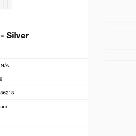
- Silver
N/A
8
086218
 tum