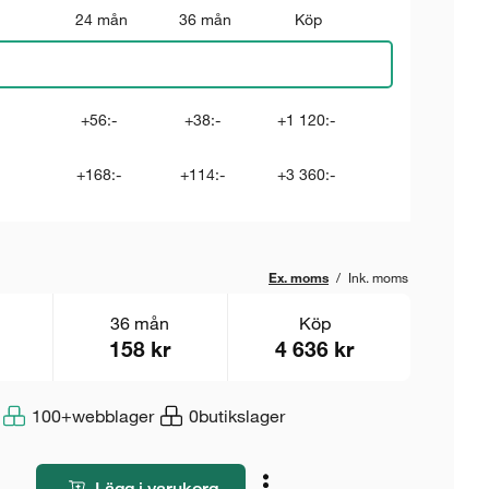
24 mån
36 mån
Köp
+56:-
+38:-
+1 120:-
+168:-
+114:-
+3 360:-
Ex. moms
/
Ink. moms
36 mån
Köp
158 kr
4 636 kr
100+
webblager
0
butikslager
Lägg i varukorg