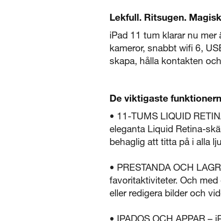
Lekfull. Ritsugen. Magisk
iPad 11 tum klarar nu mer
kameror, snabbt wifi 6, USB
skapa, hålla kontakten och f
De viktigaste funktioner
• 11-TUMS LIQUID RETINA-SK
eleganta Liquid Retina-sk
behaglig att titta på i alla lj
• PRESTANDA OCH LAGRING
favoritaktiviteter. Och med
eller redigera bilder och 
• IPADOS OCH APPAR – iPa