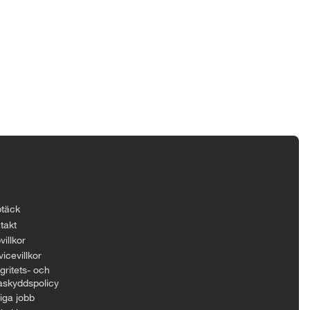
täck
takt
villkor
icevillkor
gritets- och
askyddspolicy
iga jobb