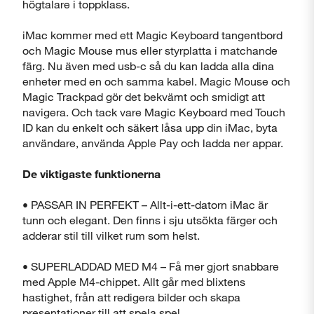
högtalare i toppklass.
iMac kommer med ett Magic Keyboard tangent­bord
och Magic Mouse mus eller styr­platta i matchande
färg. Nu även med usb-c så du kan ladda alla dina
Stäng
enheter med en och samma kabel. Magic Mouse och
Magic Trackpad gör det bekvämt och smidigt att
navigera. Och tack vare Magic Keyboard med Touch
ID kan du enkelt och säkert låsa upp din iMac, byta
användare, använda Apple Pay och ladda ner appar.
De viktigaste funktionerna
• PASSAR IN PERFEKT – Allt-i-ett-datorn iMac är
tunn och elegant. Den finns i sju utsökta färger och
adderar stil till vilket rum som helst.
• SUPERLADDAD MED M4 – Få mer gjort snabbare
med Apple M4-chippet. Allt går med blixtens
hastighet, från att redigera bilder och skapa
presentationer till att spela spel.