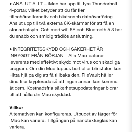
• ANSLUT ALLT – iMac har upp till fyra Thunderbolt
4-portar, vilket betyder att du får fler
tillbehörsalternativ och blixtsnabb dataöverföring.
Anslut upp till två externa 6K-skärmar för att få en
stor arbetsyta. Och med wifi 6E och Bluetooth 5.3 har
du snabb och smidig trådlös anslutning.
• INTEGRITETSSKYDD OCH SÄKERHET ÄR
INBYGGT FRÅN BÖRJAN – Alla Mac-datorer
levereras med effektivt skydd mot virus och skadliga
program. Om din Mac tappas bort eller blir stulen kan
Hitta hjälpa dig att få tillbaka den. FileVault håller
dina filer krypterade så att ingen annan kan komma
åt dem. Kostnadsfria säkerhetsuppdateringar bidrar
till att hålla din Mac skyddad.
Villkor
Alternativen kan konfigureras. Utbudet av färger för
iMac kan variera. Tillgången på nanotexturglas kan
variera.