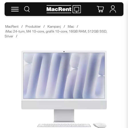
MacRent
Produkter
Kampanj
Mac
iMac 24-tum, M4 10-core, grafik 10-core, 16GB RAM, 512GB SSD,
Silver