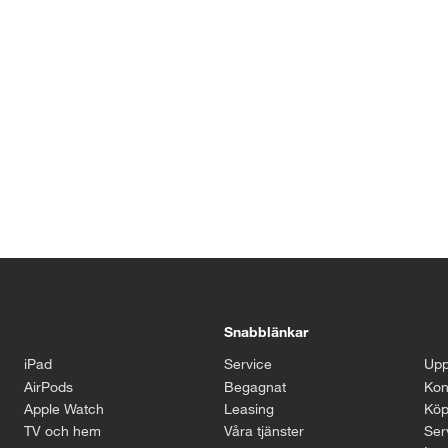
Snabblänkar
iPad
Service
Upp
AirPods
Begagnat
Kon
Apple Watch
Leasing
Köp
TV och hem
Våra tjänster
Serv