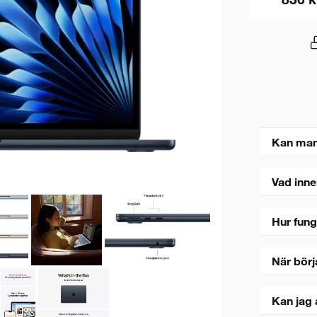
Kan man
Vad inne
Hur fung
När börj
Kan jag 