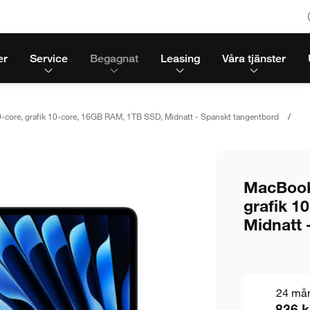
er
Service
Begagnat
Leasing
Våra tjänster
-core, grafik 10-core, 16GB RAM, 1TB SSD, Midnatt - Spanskt tangentbord
MacBook 
grafik 1
Midnatt 
24 må
836 k