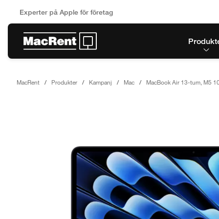
Experter på Apple för företag
Produkt
MacRent
Produkter
Kampanj
Mac
MacBook Air 13-tum, M5 10