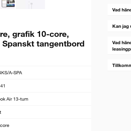
Vad hän
Kan jag 
e, grafik 10-core,
 Spanskt tangentbord
Vad händ
leasing
Tillkom
KS/A-SPA
41
k Air 13-tum
t
core