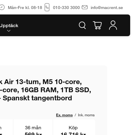
Mån-Fre kl. 08-18
010-330 3000
info@macrent.se
Upptäck
Air 13-tum, M5 10-core,
0-core, 16GB RAM, 1TB SSD,
- Spanskt tangentbord
Ex. moms
/
Ink. moms
n
36 mån
Köp
r
569 kr
16 716 kr