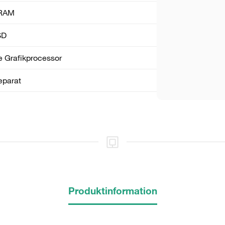
5 sekunder
RAM
SD
Stäng
 Grafik­processor
eparat
Produktinformation