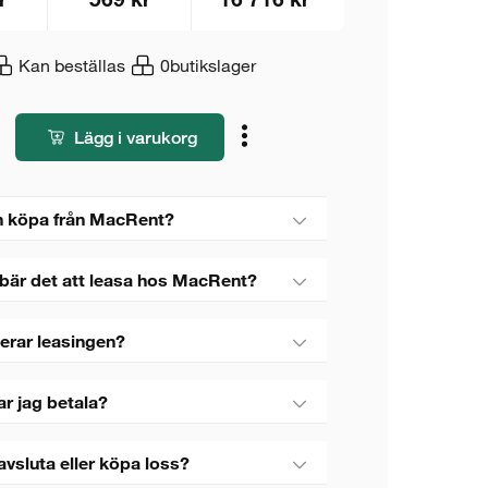
Kan beställas
0
butikslager
Lägg i varukorg
 köpa från MacRent?
bär det att leasa hos MacRent?
erar leasingen?
ar jag betala?
avsluta eller köpa loss?