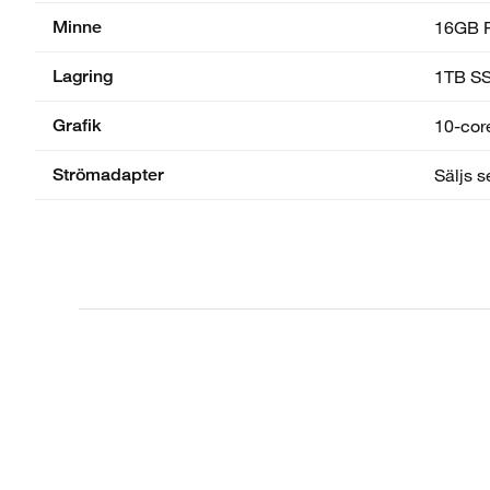
Minne
16GB 
Lagring
1TB S
Grafik
10-core
Strömadapter
Säljs s