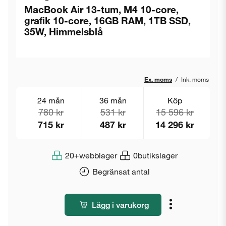
MacBook Air 13-tum, M4 10-core,
grafik 10-core, 16GB RAM, 1TB SSD,
35W, Himmelsblå
Ex. moms
/
Ink. moms
24 mån
36 mån
Köp
780 kr
531 kr
15 596 kr
715 kr
487 kr
14 296 kr
20+
webblager
0
butikslager
Begränsat antal
Lägg i varukorg