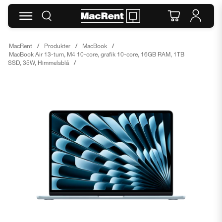
MacRent
Produkter
MacBook
MacBook Air 13-tum, M4 10-core, grafik 10-core, 16GB RAM, 1TB
SSD, 35W, Himmelsblå