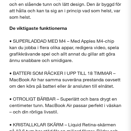
och en slående tunn och lätt design. Den är byggd för
att hålla och kan ta sig an i princip vad som helst, var
som helst.
De viktigaste funktionerna
Stäng
• SUPERLADDAD MED M4 – Med Apples M4-chip
kan du jobba i flera olika appar, redigera video, spela
grafikkrävande spel och allt annat du gillar att göra
ännu snabbare och smidigare.
• BATTERI SOM RÄCKER I UPP TILL 18 TIMMAR –
MacBook Air har samma suveräna prestanda oavsett
om den körs på batteri eller är ansluten till elnätet.
• OTROLIGT BÄRBAR – Superlätt och bara drygt en
centimeter tunn. MacBook Air passar perfekt i väskan
– och din rörliga livsstil.
• KRISTALLKLAR SKÄRM – Liquid Retina-skärmen
på 13,6 tum har stöd för en miljard färger. Bilder och