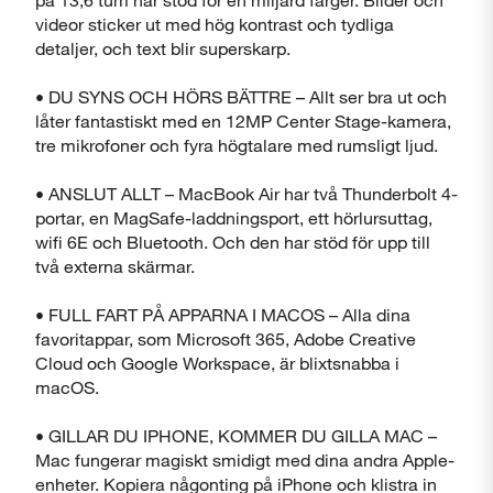
videor sticker ut med hög kontrast och tydliga
detaljer, och text blir superskarp.
• DU SYNS OCH HÖRS BÄTTRE – Allt ser bra ut och
låter fantastiskt med en 12MP Center Stage-kamera,
tre mikrofoner och fyra högtalare med rumsligt ljud.
• ANSLUT ALLT – MacBook Air har två Thunderbolt 4-
portar, en MagSafe-laddningsport, ett hörlursuttag,
wifi 6E och Bluetooth. Och den har stöd för upp till
två externa skärmar.
• FULL FART PÅ APPARNA I MACOS – Alla dina
favoritappar, som Microsoft 365, Adobe Creative
Cloud och Google Workspace, är blixtsnabba i
macOS.
• GILLAR DU IPHONE, KOMMER DU GILLA MAC –
Mac fungerar magiskt smidigt med dina andra Apple-
enheter. Kopiera någonting på iPhone och klistra in