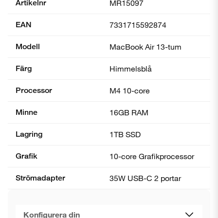
Artikelnr
MR15097
EAN
7331715592874
Modell
MacBook Air 13-tum
Färg
Himmelsblå
Processor
M4 10-core
Minne
16GB RAM
Lagring
1TB SSD
Grafik
10-core Grafik­processor
Strömadapter
35W USB-C 2 portar
Konfigurera din