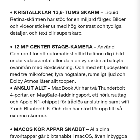
• KRISTALLKLAR 13,6-TUMS SKÄRM –
Liquid
Retina-skärmen har stöd för en miljard färger. Bilder
och videor sticker ut med hög kontrast och tydliga
detaljer, och text blir superskarp.
• 12 MP CENTER STAGE-KAMERA –
Använd
Centrerat för att automatiskt alltid befinna dig i bild
under videosamtal eller dela en vy av din arbetsyta
ovanifrån med Bordsvisning. Och med ett ljudsystem
med tre mikrofoner, fyra högtalare, rumsligt ljud och
Dolby Atmos låter allt toppen.
• ANSLUT ALLT –
MacBook Air har två Thunderbolt
Stäng
4-portar, en MagSafe-laddningsport, ett hörlursuttag
och Apple N1-chippet för trådlös anslutning samt wifi
7 och Bluetooth 6. Och den har stöd för upp till två
externa skärmar.
• MACOS KÖR APPAR SNABBT –
Alla dina
favoritappar går blixtsnabbt i macOS, även inbyggda