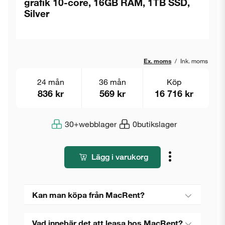
grafik 10-core, 16GB RAM, 1TB SSD,
Silver
Ex. moms
/
Ink. moms
24 mån
36 mån
Köp
836 kr
569 kr
16 716 kr
30+
webblager
0
butikslager
Lägg i varukorg
Kan man köpa från MacRent?
Vad innebär det att leasa hos MacRent?