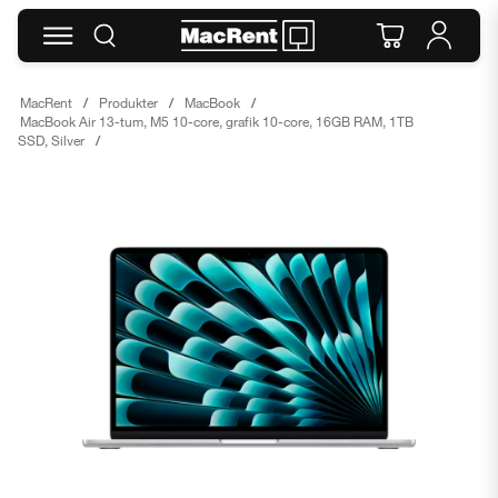
MacRent
Produkter
MacBook
MacBook Air 13-tum, M5 10-core, grafik 10-core, 16GB RAM, 1TB
SSD, Silver