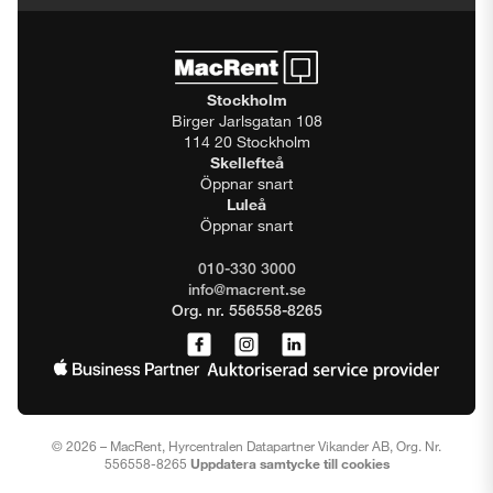
Stockholm
Birger Jarlsgatan 108
114 20 Stockholm
Skellefteå
Öppnar snart
Luleå
Öppnar snart
010-330 3000
info@macrent.se
Org. nr. 556558-8265
© 2026 – MacRent, Hyrcentralen Datapartner Vikander AB, Org. Nr.
556558-8265
Uppdatera samtycke till cookies