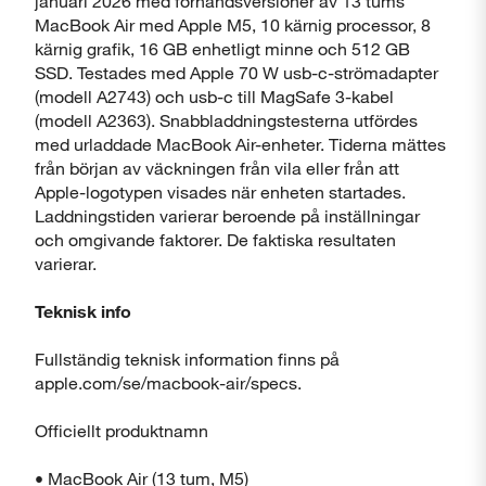
januari 2026 med förhandsversioner av 13 tums
MacBook Air med Apple M5, 10 kärnig processor, 8
kärnig grafik, 16 GB enhetligt minne och 512 GB
SSD. Testades med Apple 70 W usb-c-strömadapter
(modell A2743) och usb-c till MagSafe 3-kabel
(modell A2363). Snabbladdningstesterna utfördes
med urladdade MacBook Air-enheter. Tiderna mättes
från början av väckningen från vila eller från att
Apple-logotypen visades när enheten startades.
Laddningstiden varierar beroende på inställningar
och omgivande faktorer. De faktiska resultaten
varierar.
Teknisk info
Fullständig teknisk information finns på
apple.com/se/macbook-air/specs.
Officiellt produktnamn
• MacBook Air (13 tum, M5)