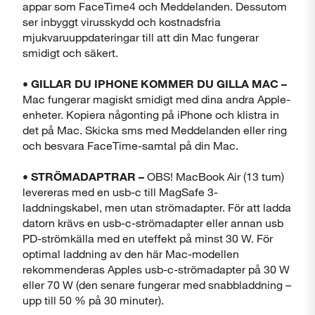
appar som FaceTime4 och Meddelanden. Dessutom
ser inbyggt virusskydd och kostnadsfria
mjukvaruuppdateringar till att din Mac fungerar
smidigt och säkert.
• GILLAR DU IPHONE KOMMER DU GILLA MAC –
Mac fungerar magiskt smidigt med dina andra Apple-
enheter. Kopiera någonting på iPhone och klistra in
det på Mac. Skicka sms med Meddelanden eller ring
och besvara FaceTime-samtal på din Mac.
• STRÖMADAPTRAR –
OBS! MacBook Air (13 tum)
levereras med en usb-c till MagSafe 3-
laddningskabel, men utan strömadapter. För att ladda
datorn krävs en usb-c-strömadapter eller annan usb
PD-strömkälla med en uteffekt på minst 30 W. För
optimal laddning av den här Mac-modellen
rekommenderas Apples usb-c-strömadapter på 30 W
eller 70 W (den senare fungerar med snabbladdning –
upp till 50 % på 30 minuter).