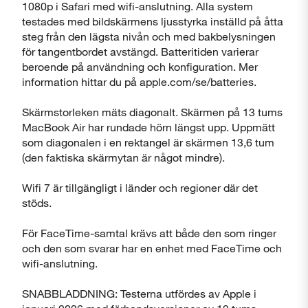
1080p i Safari med wifi-anslutning. Alla system
testades med bildskärmens ljusstyrka inställd på åtta
steg från den lägsta nivån och med bakbelysningen
för tangentbordet avstängd. Batteritiden varierar
beroende på användning och konfiguration. Mer
information hittar du på apple.com/se/batteries.
Skärmstorleken mäts diagonalt. Skärmen på 13 tums
MacBook Air har rundade hörn längst upp. Uppmätt
som diagonalen i en rektangel är skärmen 13,6 tum
(den faktiska skärmytan är något mindre).
Wifi 7 är tillgängligt i länder och regioner där det
stöds.
För FaceTime-samtal krävs att både den som ringer
och den som svarar har en enhet med FaceTime och
wifi-anslutning.
SNABBLADDNING: Testerna utfördes av Apple i