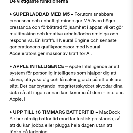
De viktigaste funktionerna
• SUPERLADDAD MED M5 –
Förutom snabbare
processor och enhetligt minne ger M5 även högre
prestanda och förbättrad följsamhet i appar, vilket gör
multitasking och kreativa arbetsflöden smidiga och
responsiva. En kraftfull Neural Engine och senaste
generationens grafikprocessor med Neural
Accelerators ger massor av kraft för AI.
• APPLE INTELLIGENCE –
Apple Intelligence är ett
system för personlig intelligens som hjälper dig att
skriva, uttrycka dig och få saker gjorda på ett enklare
sätt. Det banbrytande integritetsskyddet skyddar dina
data så att ingen annan kan komma åt dem – inte ens
Apple.1
• UPP TILL 18 TIMMARS BATTERITID –
MacBook
Air har otrolig batteritid med fantastisk prestanda, så
att du kan jobba eller plugga hela dagen utan att
tänka på laddning.