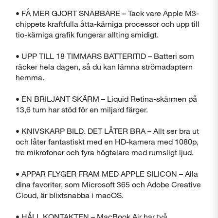
• FÅ MER GJORT SNABBARE – Tack vare Apple M3-
chippets kraftfulla åtta-kärniga processor och upp till
tio-kärniga grafik fungerar allting smidigt.
• UPP TILL 18 TIMMARS BATTERITID – Batteri som
räcker hela dagen, så du kan lämna strömadaptern
hemma.
• EN BRILJANT SKÄRM – Liquid Retina-skärmen på
13,6 tum har stöd för en miljard färger.
• KNIVSKARP BILD. DET LÅTER BRA – Allt ser bra ut
och låter fantastiskt med en HD-kamera med 1080p,
tre mikrofoner och fyra högtalare med rumsligt ljud.
• APPAR FLYGER FRAM MED APPLE SILICON – Alla
dina favoriter, som Microsoft 365 och Adobe Creative
Cloud, är blixtsnabba i macOS.
• HÅLL KONTAKTEN – MacBook Air har två