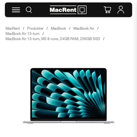
MacRent
Produkter
MacBook
MacBook Air
MacBook Air 13-tum
MacBook Air 13-tum, M3 8-core, 24GB RAM, 256GB SSD