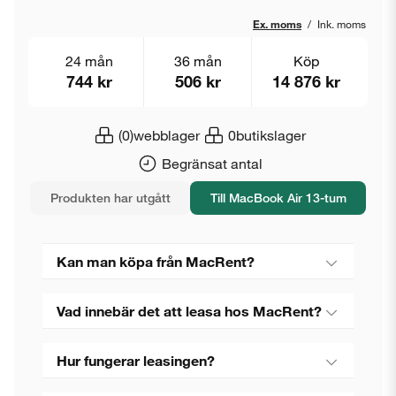
Ex. moms
/
Ink. moms
24 mån
36 mån
Köp
744 kr
506 kr
14 876 kr
(0)
webblager
0
butikslager
Begränsat antal
Produkten har utgått
Till MacBook Air 13-tum
Kan man köpa från MacRent?
Vad innebär det att leasa hos MacRent?
Hur fungerar leasingen?