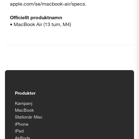
apple.com/se/macbook-air/specs.
Officiellt produktnamn
• MacBook Air (13 tum, M4)
Tillgänglighetsinställningar
Produkter
Kampanj
MacBook
Stationär Mac
iPhone
iPad
AirPods