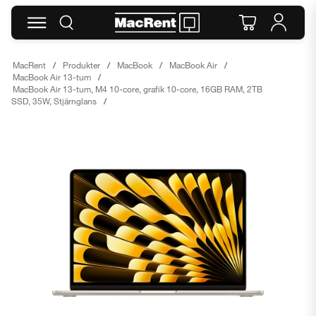
MacRent
Produkter
MacBook
MacBook Air
MacBook Air 13-tum
MacBook Air 13-tum, M4 10-core, grafik 10-core, 16GB RAM, 2TB
SSD, 35W, Stjärnglans