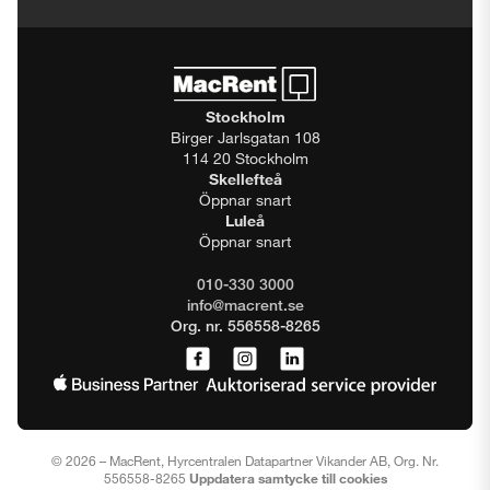
Stockholm
Birger Jarlsgatan 108
114 20 Stockholm
Skellefteå
Öppnar snart
Luleå
Öppnar snart
010-330 3000
info@macrent.se
Org. nr. 556558-8265
© 2026 – MacRent, Hyrcentralen Datapartner Vikander AB, Org. Nr.
556558-8265
Uppdatera samtycke till cookies