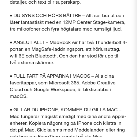
detaljer, och text blir superskarp.
• DU SYNS OCH HÖRS BÄTTRE – Allt ser bra ut och
låter fantastiskt med en 12MP Center Stage-kamera,
tre mikrofoner och fyra högtalare med rumsligt ljud.
• ANSLUT ALLT – MacBook Air har två Thunderbolt 4-
portar, en MagSafe-laddningsport, ett hörlursuttag,
wifi 6E och Bluetooth. Och den har stöd för upp till
två externa skärmar.
• FULL FART PÅ APPARNA I MACOS – Alla dina
favoritappar, som Microsoft 365, Adobe Creative
Cloud och Google Workspace, är blixtsnabba i
macOS.
• GILLAR DU IPHONE, KOMMER DU GILLA MAC –
Mac fungerar magiskt smidigt med dina andra Apple-
enheter. Kopiera någonting på iPhone och klistra in
det på Mac. Skicka sms med Meddelanden eller ring
och besvara FaceTime-samtal på din Mac.