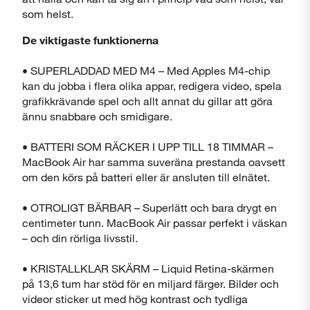
som helst.
De viktigaste funktionerna
Stäng
• SUPERLADDAD MED M4 – Med Apples M4-chip
kan du jobba i flera olika appar, redigera video, spela
grafikkrävande spel och allt annat du gillar att göra
ännu snabbare och smidigare.
• BATTERI SOM RÄCKER I UPP TILL 18 TIMMAR –
MacBook Air har samma suveräna prestanda oavsett
om den körs på batteri eller är ansluten till elnätet.
• OTROLIGT BÄRBAR – Superlätt och bara drygt en
centimeter tunn. MacBook Air passar perfekt i väskan
– och din rörliga livsstil.
• KRISTALLKLAR SKÄRM – Liquid Retina-skärmen
på 13,6 tum har stöd för en miljard färger. Bilder och
videor sticker ut med hög kontrast och tydliga