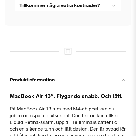
Tillkommer några extra kostnader?
Produktinformation
MacBook Air 13″. Flygande snabb. Och lätt.
På MacBook Air 13 tum med M4-chippet kan du
jobba och spela blixtsnabbt. Den har en kristallklar
Liquid Retina-skärm, upp till 18 timmars batteritid
och en slående tunn och lätt design. Den är byggd för
att hålla och kan ta sig an i princip vad som helst, var