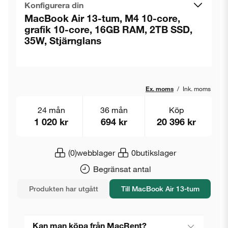
Konfigurera din
MacBook Air 13-tum, M4 10-core,
grafik 10-core, 16GB RAM, 2TB SSD,
35W, Stjärnglans
Ex. moms
/
Ink. moms
24 mån
36 mån
Köp
1 020 kr
694 kr
20 396 kr
(0)
webblager
0
butikslager
Begränsat antal
Produkten har utgått
Till MacBook Air 13-tum
Kan man köpa från MacRent?