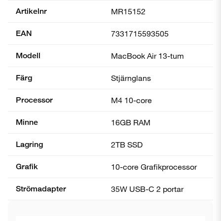
Artikelnr
MR15152
EAN
7331715593505
Modell
MacBook Air 13-tum
Färg
Stjärnglans
Processor
M4 10-core
Minne
16GB RAM
Lagring
2TB SSD
Grafik
10-core Grafik­processor
Strömadapter
35W USB-C 2 portar