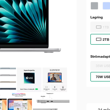
Lagring
1TB
2TB
Strömadapt
35W USB
70W US
24 må