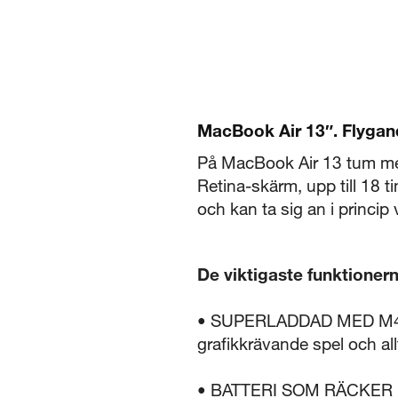
MacBook Air 13″. Flygand
På MacBook Air 13 tum med 
Retina-skärm, upp till 18 t
och kan ta sig an i princip
De viktigaste funktioner
• SUPERLADDAD MED M4 – Me
grafikkrävande spel och all
• BATTERI SOM RÄCKER I 