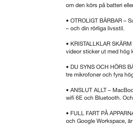
om den körs på batteri eller 
• OTROLIGT BÄRBAR – Super
– och din rörliga livsstil.
• KRISTALLKLAR SKÄRM – Li
videor sticker ut med hög k
• DU SYNS OCH HÖRS BÄTTR
tre mikrofoner och fyra hög
• ANSLUT ALLT – MacBook A
wifi 6E och Bluetooth. Och 
• FULL FART PÅ APPARNA I
och Google Workspace, är