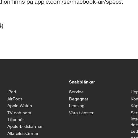
mation finns på apple.com/se/macbook-air/specs.
4)
Snabblänkar
iPad
Service
Upp
AirPods
Begagnat
Kon
Apple Watch
Leasing
Köp
TV och hem
Våra tjänster
Serv
Inte
Tillbehör
dat
Apple-bildskärmar
Led
Alla bildskärmar
App