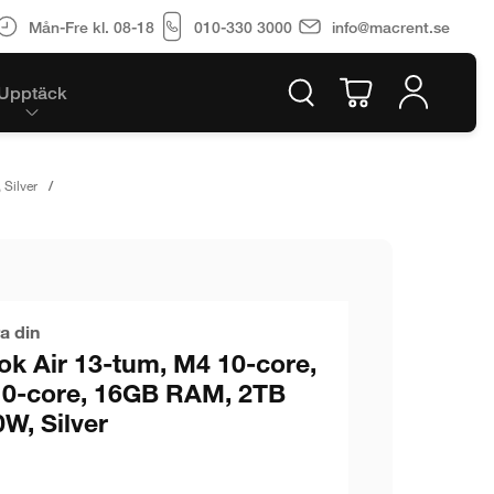
Mån-Fre kl. 08-18
010-330 3000
info@macrent.se
Upptäck
Silver
a din
k Air 13-tum, M4 10-core,
 10-core, 16GB RAM, 2TB
W, Silver