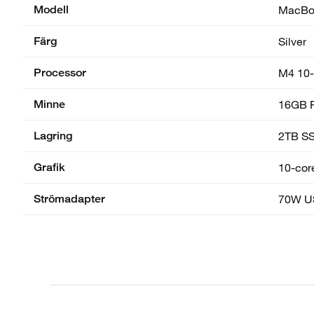
Modell
MacBoo
Färg
Silver
Processor
M4 10-
Minne
16GB 
Lagring
2TB S
Grafik
10-core
Strömadapter
70W U