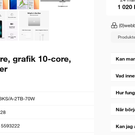
1 020 
(0)
webb
Produkte
e, grafik 10-core,
Kan man
er
Vad inne
Hur fung
KS/A-2TB-70W
När börj
28
15593222
Kan jag 