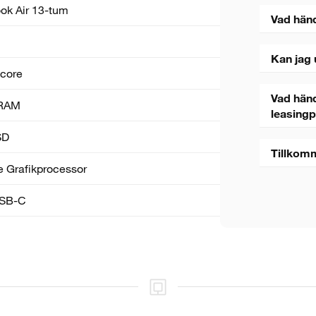
k Air 13-tum
Vad hän
Kan jag 
core
Vad händ
RAM
leasing
SD
Tillkom
 Grafik­processor
SB-C