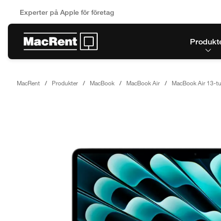
Experter på Apple för företag
Produkt
MacRent
Produkter
MacBook
MacBook Air
MacBook Air 13-t