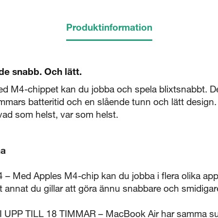
Produktinformation
e snabb. Och lätt.
M4-chippet kan du jobba och spela blixtsnabbt. Den 
immars batteritid och en slående tunn och lätt design.
5 sekunder
 vad som helst, var som helst.
Stäng
na
d Apples M4-chip kan du jobba i flera olika appar
t annat du gillar att göra ännu snabbare och smidigar
UPP TILL 18 TIMMAR – MacBook Air har samma suv