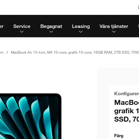
er
Service
Begagnat
Leasing
Våra tjänster
um
MacBook Air 13-tum, M4 10-core, grafik 10-core, 16GB RAM, 2TB SSD, 70W, 
Konfigurer
MacBoo
grafik
SSD, 70
Färg