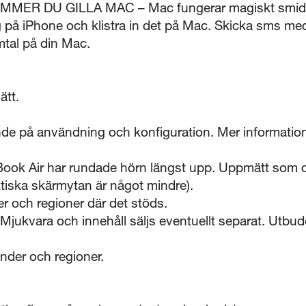
MER DU GILLA MAC – Mac fungerar magiskt smidig
 på iPhone och klistra in det på Mac. Skicka sms me
tal på din Mac.
ätt.
ende på användning och konfiguration. Mer information
k Air har rundade hörn längst upp. Uppmätt som di
tiska skärmytan är något mindre).
nder och regioner där det stöds.
 Mjukvara och innehåll säljs eventuellt separat. Utbu
änder och regioner.