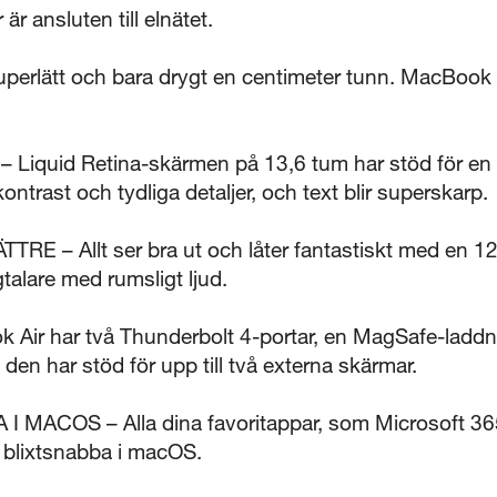
är ansluten till elnätet.
lätt och bara drygt en centimeter tunn. MacBook Ai
quid Retina-skärmen på 13,6 tum har stöd för en mil
ontrast och tydliga detaljer, och text blir superskarp.
E – Allt ser bra ut och låter fantastiskt med en 
talare med rumsligt ljud.
ir har två Thunderbolt 4-portar, en MagSafe-laddnin
den har stöd för upp till två externa skärmar.
 MACOS – Alla dina favoritappar, som Microsoft 36
 blixtsnabba i macOS.