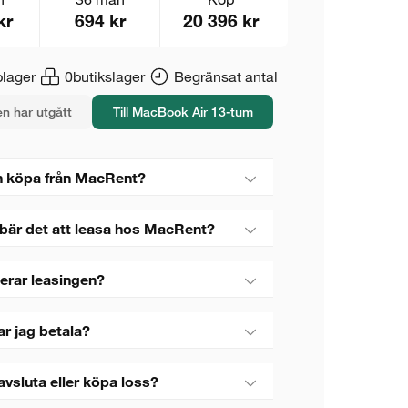
kr
694 kr
20 396 kr
lager
0
butikslager
Begränsat antal
n har utgått
Till MacBook Air 13-tum
 köpa från MacRent?
bär det att leasa hos MacRent?
erar leasingen?
ar jag betala?
avsluta eller köpa loss?