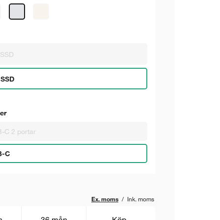
 SSD
 SSD
er
-C 2 portar
B-C
Ex. moms
/
Ink. moms
n
36 mån
Köp