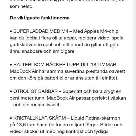
som helst.
De viktigaste funktionerna
Stäng
• SUPERLADDAD MED M4 – Med Apples M4-chip
kan du jobba i flera olika appar, redigera video, spela
grafikkrävande spel och allt annat du gillar att göra
ännu snabbare och smidigare.
• BATTERI SOM RÄCKER I UPP TILL 18 TIMMAR –
MacBook Air har samma suveräna prestanda oavsett
om den körs på batteri eller är ansluten till elnätet.
• OTROLIGT BÄRBAR – Superlätt och bara drygt en
centimeter tunn. MacBook Air passar perfekt i väskan
– och din rörliga livsstil.
• KRISTALLKLAR SKÄRM – Liquid Retina-skärmen
på 13,6 tum har stöd för en miljard färger. Bilder och
videor sticker ut med hög kontrast och tydliga