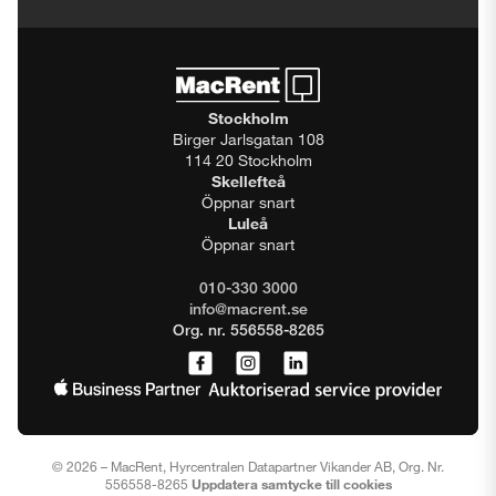
Stockholm
Birger Jarlsgatan 108
114 20 Stockholm
Skellefteå
Öppnar snart
Luleå
Öppnar snart
010-330 3000
info@macrent.se
Org. nr. 556558-8265
© 2026 – MacRent, Hyrcentralen Datapartner Vikander AB, Org. Nr.
556558-8265
Uppdatera samtycke till cookies