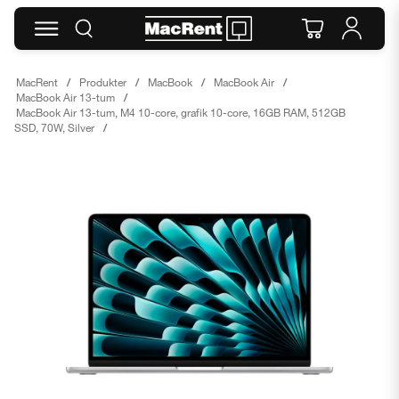
MacRent
Produkter
MacBook
MacBook Air
MacBook Air 13-tum
MacBook Air 13-tum, M4 10-core, grafik 10-core, 16GB RAM, 512GB
SSD, 70W, Silver