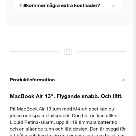
Tillkommer några extra kostnader?
Produktinformation
MacBook Air 13″. Flygande snabb. Och lätt.
På MacBook Air 13 tum med M4-chippet kan du
jobba och spela blixtsnabbt. Den har en kristallklar
Liquid Retina-skärm, upp till 18 timmars batteritid
och en slående tunn och lätt design. Den är byggd för
att hålla och kan ta sig an i princip vad som helst, var