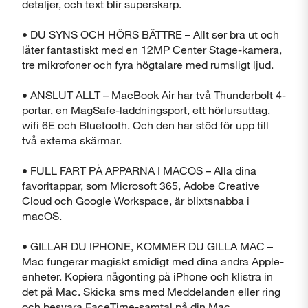
detaljer, och text blir superskarp.
• DU SYNS OCH HÖRS BÄTTRE – Allt ser bra ut och
låter fantastiskt med en 12MP Center Stage-kamera,
tre mikrofoner och fyra högtalare med rumsligt ljud.
• ANSLUT ALLT – MacBook Air har två Thunderbolt 4-
portar, en MagSafe-laddningsport, ett hörlursuttag,
wifi 6E och Bluetooth. Och den har stöd för upp till
två externa skärmar.
• FULL FART PÅ APPARNA I MACOS – Alla dina
favoritappar, som Microsoft 365, Adobe Creative
Cloud och Google Workspace, är blixtsnabba i
macOS.
• GILLAR DU IPHONE, KOMMER DU GILLA MAC –
Mac fungerar magiskt smidigt med dina andra Apple-
enheter. Kopiera någonting på iPhone och klistra in
det på Mac. Skicka sms med Meddelanden eller ring
och besvara FaceTime-samtal på din Mac.