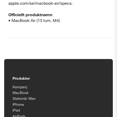
apple.com/se/macbook-air/specs.
Officiellt produktnamn
• MacBook Air (13 tum, M4)
Tillgänglighetsinställningar
Produkter
Kampanj
MacBook
Stationär Mac
iPhone
iPad
AirPods