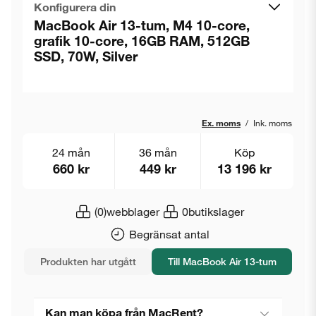
Konfigurera din
MacBook Air 13-tum, M4 10-core,
grafik 10-core, 16GB RAM, 512GB
SSD, 70W, Silver
Ex. moms
/
Ink. moms
24 mån
36 mån
Köp
660 kr
449 kr
13 196 kr
(0)
webblager
0
butikslager
Begränsat antal
Produkten har utgått
Till MacBook Air 13-tum
Kan man köpa från MacRent?