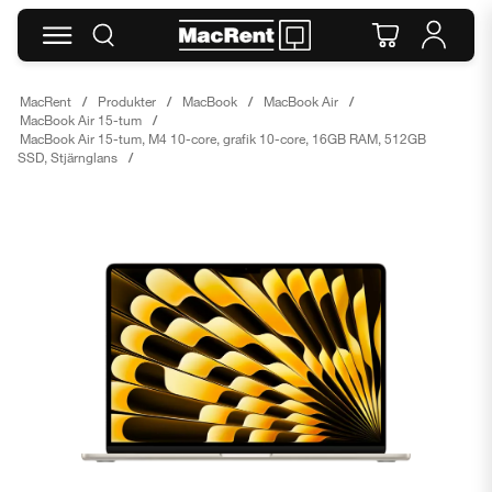
MacRent
Produkter
MacBook
MacBook Air
MacBook Air 15-tum
MacBook Air 15-tum, M4 10-core, grafik 10-core, 16GB RAM, 512GB
SSD, Stjärnglans