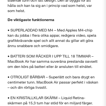
slående tunn och lätt design. Den är byggd för att
hålla och kan ta sig an i princip vad som helst, var
som helst.
De viktigaste funktionerna
Stäng
• SUPERLADDAD MED M4 – Med Apples M4-chip
kan du jobba i flera olika appar, redigera video, spela
grafikkrävande spel och allt annat du gillar att göra
ännu snabbare och smidigare.
• BATTERI SOM RÄCKER I UPP TILL 18 TIMMAR –
MacBook Air har samma suveräna prestanda oavsett
om den körs på batteri eller är ansluten till elnätet.
• OTROLIGT BÄRBAR – Superlätt och bara drygt en
centimeter tunn. MacBook Air passar perfekt i väskan
– och din rörliga livsstil.
• EN KRISTALLKLAR SKÄRM – Liquid Retina-
skärmen på 15,3 tum har stöd för en miljard färger.