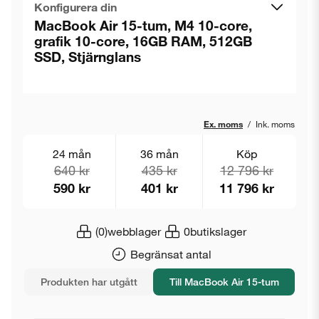
Konfigurera din
MacBook Air 15-tum, M4 10-core,
grafik 10-core, 16GB RAM, 512GB
SSD, Stjärnglans
Ex. moms
/
Ink. moms
24 mån
36 mån
Köp
640 kr
435 kr
12 796 kr
590 kr
401 kr
11 796 kr
(0)
webblager
0
butikslager
Begränsat antal
Produkten har utgått
Till MacBook Air 15-tum