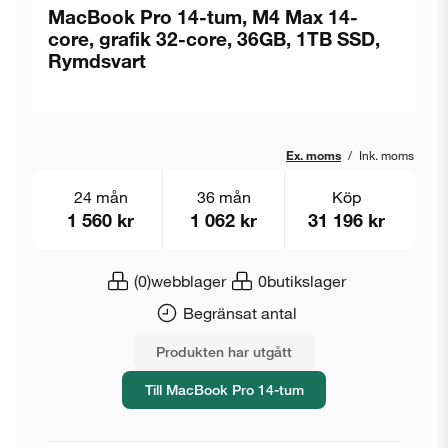
MacBook Pro 14-tum, M4 Max 14-
core, grafik 32-core, 36GB, 1TB SSD,
Rymdsvart
Ex. moms
/
Ink. moms
24 mån
36 mån
Köp
1 560 kr
1 062 kr
31 196 kr
(0)
webblager
0
butikslager
Begränsat antal
Produkten har utgått
Till MacBook Pro 14-tum