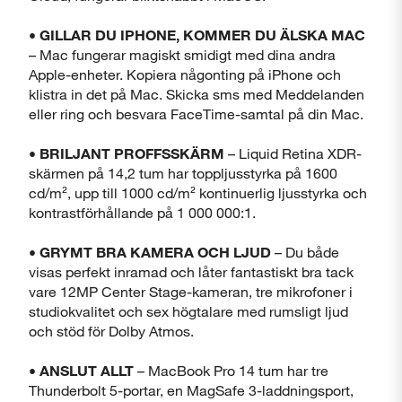
• GILLAR DU IPHONE, KOMMER DU ÄLSKA MAC
– Mac fungerar magiskt smidigt med dina andra
Apple-enheter. Kopiera någonting på iPhone och
klistra in det på Mac. Skicka sms med Meddelanden
eller ring och besvara FaceTime-samtal på din Mac.
• BRILJANT PROFFSSKÄRM
– Liquid Retina XDR-
skärmen på 14,2 tum har toppljusstyrka på 1600
cd/m², upp till 1000 cd/m² kontinuerlig ljusstyrka och
kontrastförhållande på 1 000 000:1.
• GRYMT BRA KAMERA OCH LJUD
– Du både
visas perfekt inramad och låter fantastiskt bra tack
vare 12MP Center Stage-kameran, tre mikrofoner i
studiokvalitet och sex högtalare med rumsligt ljud
och stöd för Dolby Atmos.
• ANSLUT ALLT
– MacBook Pro 14 tum har tre
Thunderbolt 5-portar, en MagSafe 3-laddningsport,