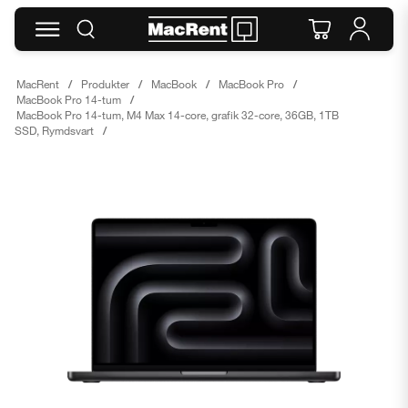
MacRent
Produkter
MacBook
MacBook Pro
MacBook Pro 14-tum
MacBook Pro 14-tum, M4 Max 14-core, grafik 32-core, 36GB, 1TB
SSD, Rymdsvart