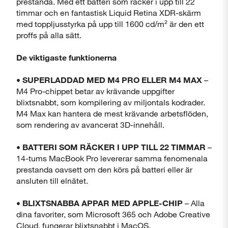
prestanda. Med ett batteri som räcker i upp till 22
timmar och en fantastisk Liquid Retina XDR-skärm
med toppljusstyrka på upp till 1600 cd/m² är den ett
proffs på alla sätt.
De viktigaste funktionerna
• SUPERLADDAD MED M4 PRO ELLER M4 MAX
–
M4 Pro-chippet betar av krävande uppgifter
Stäng
blixtsnabbt, som kompilering av miljontals kodrader.
M4 Max kan hantera de mest krävande arbetsflöden,
som rendering av avancerat 3D-innehåll.
• BATTERI SOM RÄCKER I UPP TILL 22 TIMMAR
–
14-tums MacBook Pro levererar samma fenomenala
prestanda oavsett om den körs på batteri eller är
ansluten till elnätet.
• BLIXTSNABBA APPAR MED APPLE-CHIP
– Alla
dina favoriter, som Microsoft 365 och Adobe Creative
Cloud, fungerar blixtsnabbt i MacOS.