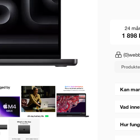
24 må
1 898 
(0)
webb
Produkte
Kan man
Vad inne
Hur fung