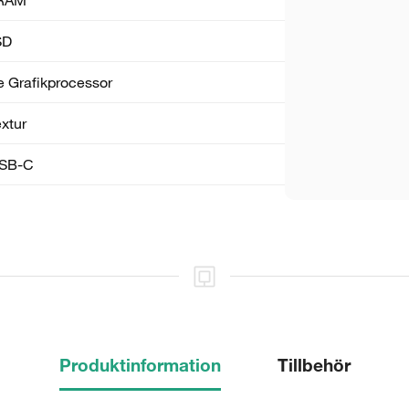
SD
 Grafik­processor
xtur
SB-C
Produktinformation
Tillbehör