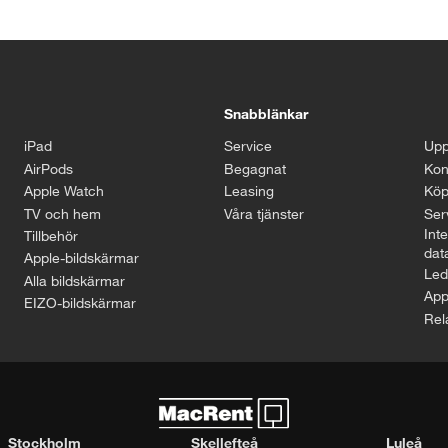
Snabblänkar
iPad
Service
Upp
AirPods
Begagnat
Kon
Apple Watch
Leasing
Köp
TV och hem
Våra tjänster
Serv
Inte
Tillbehör
dat
Apple-bildskärmar
Led
Alla bildskärmar
App
EIZO-bildskärmar
Rel
Stockholm
Skellefteå
Luleå