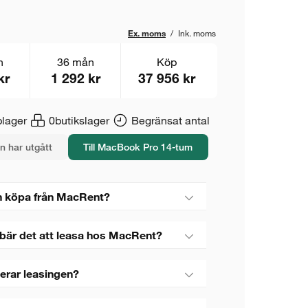
Ex. moms
/
Ink. moms
n
36 mån
Köp
kr
1 292 kr
37 956 kr
lager
0
butikslager
Begränsat antal
n har utgått
Till MacBook Pro 14-tum
 köpa från MacRent?
bär det att leasa hos MacRent?
erar leasingen?