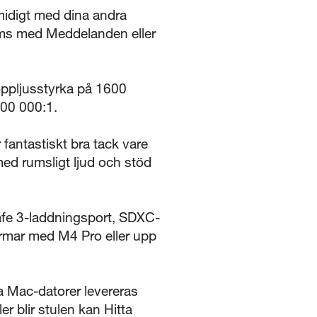
idigt med dina andra
 sms med Meddelanden eller
ppljusstyrka på 1600
000 000:1.
fantastiskt bra tack vare
ed rumsligt ljud och stöd
afe 3-laddningsport, SDXC-
ärmar med M4 Pro eller upp
la Mac-datorer levereras
r blir stulen kan Hitta