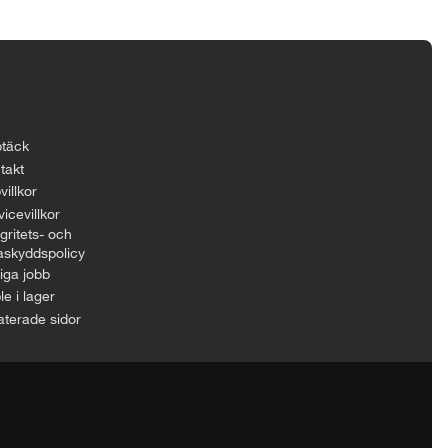
täck
takt
villkor
icevillkor
gritets- och
askyddspolicy
iga jobb
le i lager
aterade sidor