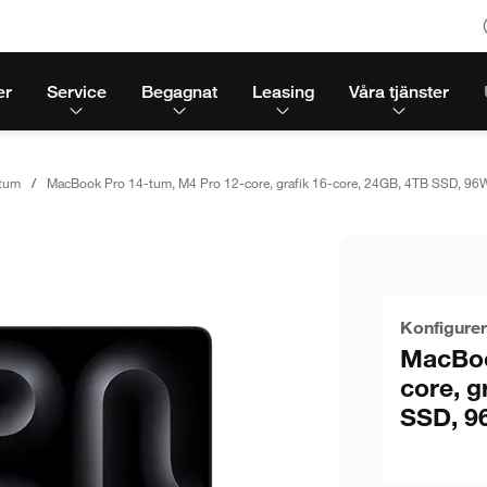
er
Service
Begagnat
Leasing
Våra tjänster
tum
MacBook Pro 14-tum, M4 Pro 12-core, grafik 16-core, 24GB, 4TB SSD, 96W
Konfigurer
MacBoo
core, g
SSD, 9