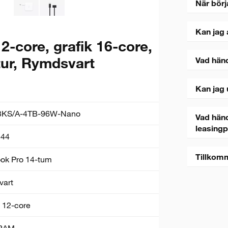
När börj
Kan jag 
-core, grafik 16-core,
ur, Rymdsvart
Vad hän
Kan jag 
KS/A-4TB-96W-Nano
Vad händ
leasing
44
Tillkom
k Pro 14-tum
vart
 12-core
RAM