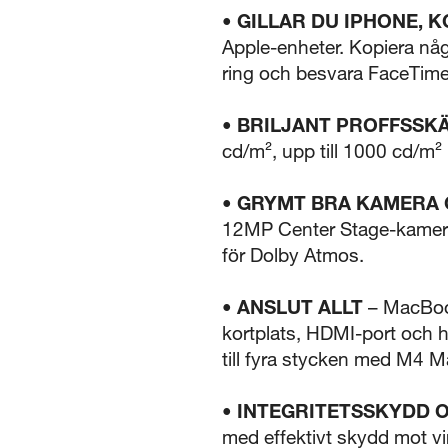
• GILLAR DU IPHONE,
Apple-enheter. Kopiera nå
ring och besvara FaceTime
• BRILJANT PROFFSSK
cd/m², upp till 1000 cd/m²
• GRYMT BRA KAMERA 
12MP Center Stage-kameran,
för Dolby Atmos.
• ANSLUT ALLT
– MacBook
kortplats, HDMI-port och h
till fyra stycken med M4 M
• INTEGRITETSSKYDD 
med effektivt skydd mot vi