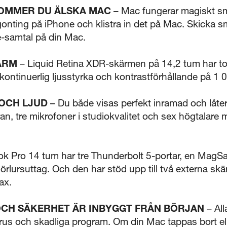
 KOMMER DU ÄLSKA MAC
– Mac fungerar magiskt sm
gonting på iPhone och klistra in det på Mac. Skicka
-samtal på din Mac.
ÄRM
– Liquid Retina XDR-skärmen på 14,2 tum har to
 kontinuerlig ljusstyrka och kontrastförhållande på 1 
OCH LJUD
– Du både visas perfekt inramad och låter 
 tre mikrofoner i studiokvalitet och sex högtalare m
 Pro 14 tum har tre Thunderbolt 5-portar, en MagS
örlursuttag. Och den har stöd upp till två externa sk
ax.
OCH SÄKERHET ÄR INBYGGT FRÅN BÖRJAN
– Al
rus och skadliga program. Om din Mac tappas bort elle