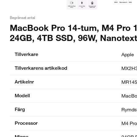
Begränsat antal
MacBook Pro 14-tum, M4 Pro 12
24GB, 4TB SSD, 96W, Nanotext
Tillverkare
Apple
Tillverkarens artikelkod
MX2H3
Artikelnr
MR145
Modell
MacBoo
Färg
Rymds
Processor
M4 Pro
Minne
24GB 