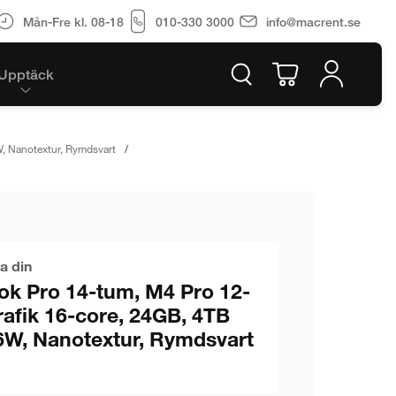
Mån-Fre kl. 08-18
010-330 3000
info@macrent.se
Upptäck
, Nanotextur, Rymdsvart
a din
k Pro 14-tum, M4 Pro 12-
rafik 16-core, 24GB, 4TB
6W, Nanotextur, Rymdsvart