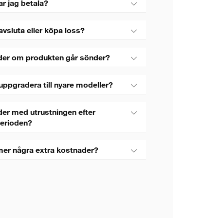
ar jag betala?
avsluta eller köpa loss?
der om produkten går sönder?
uppgradera till nyare modeller?
er med utrustningen efter
perioden?
mer några extra kostnader?