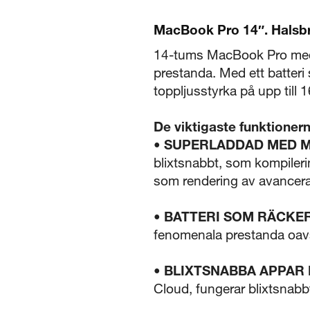
MacBook Pro 14″. Halsbry
14-tums MacBook Pro med 
prestanda. Med ett batteri
toppljusstyrka på upp till 1
De viktigaste funktioner
• SUPERLADDAD MED M
blixtsnabbt, som kompiler
som rendering av avancera
• BATTERI SOM RÄCKER
fenomenala prestanda oavset
• BLIXTSNABBA APPAR
Cloud, fungerar blixtsnab