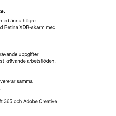
ke.
 med ännu högre
iquid Retina XDR-skärm med
rävande uppgifter
st krävande arbetsflöden,
evererar samma
.
oft 365 och Adobe Creative