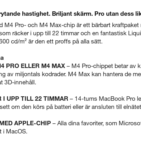
tande hastighet. Briljant skärm. Pro utan dess li
M4 Pro- och M4 Max-chip är ett bärbart kraftpaket
 som räcker i upp till 22 timmar och en fantastisk L
600 cd/m² är den ett proffs på alla sätt.
5 sekunder
na
Stäng
4 PRO ELLER M4 MAX
– M4 Pro-chippet betar av k
ing av miljontals kodrader. M4 Max kan hantera de me
t 3D-innehåll.
 I UPP TILL 22 TIMMAR
– 14-tums MacBook Pro l
t om den körs på batteri eller är ansluten till elnätet
 MED APPLE-CHIP
– Alla dina favoriter, som Micros
bt i MacOS.