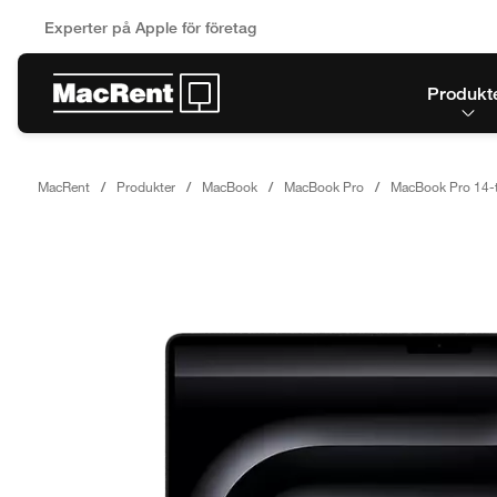
Experter på Apple för företag
Produkt
MacRent
Produkter
MacBook
MacBook Pro
MacBook Pro 14-