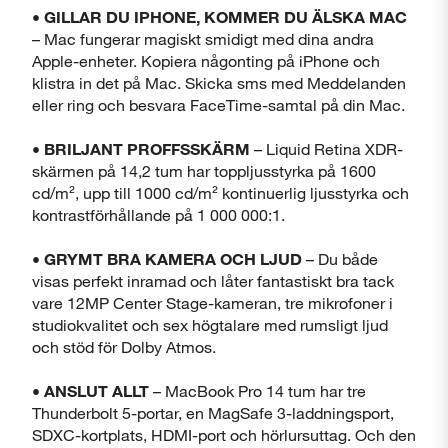
• GILLAR DU IPHONE, KOMMER DU ÄLSKA MAC
– Mac fungerar magiskt smidigt med dina andra
Apple-enheter. Kopiera någonting på iPhone och
klistra in det på Mac. Skicka sms med Meddelanden
eller ring och besvara FaceTime-samtal på din Mac.
• BRILJANT PROFFSSKÄRM
– Liquid Retina XDR-
skärmen på 14,2 tum har toppljusstyrka på 1600
cd/m², upp till 1000 cd/m² kontinuerlig ljusstyrka och
kontrastförhållande på 1 000 000:1.
• GRYMT BRA KAMERA OCH LJUD
– Du både
visas perfekt inramad och låter fantastiskt bra tack
vare 12MP Center Stage-kameran, tre mikrofoner i
studiokvalitet och sex högtalare med rumsligt ljud
och stöd för Dolby Atmos.
• ANSLUT ALLT
– MacBook Pro 14 tum har tre
Thunderbolt 5-portar, en MagSafe 3-laddningsport,
SDXC-kortplats, HDMI-port och hörlursuttag. Och den