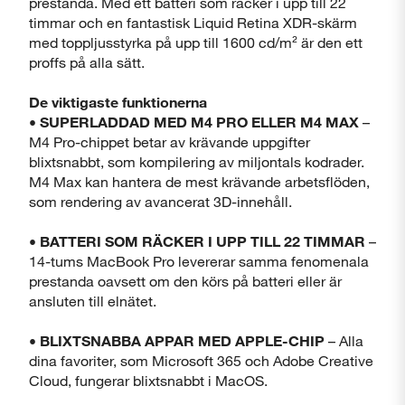
prestanda. Med ett batteri som räcker i upp till 22
timmar och en fantastisk Liquid Retina XDR-skärm
med toppljusstyrka på upp till 1600 cd/m² är den ett
proffs på alla sätt.
De viktigaste funktionerna
• SUPERLADDAD MED M4 PRO ELLER M4 MAX
–
M4 Pro-chippet betar av krävande uppgifter
Stäng
blixtsnabbt, som kompilering av miljontals kodrader.
M4 Max kan hantera de mest krävande arbetsflöden,
som rendering av avancerat 3D-innehåll.
• BATTERI SOM RÄCKER I UPP TILL 22 TIMMAR
–
14-tums MacBook Pro levererar samma fenomenala
prestanda oavsett om den körs på batteri eller är
ansluten till elnätet.
• BLIXTSNABBA APPAR MED APPLE-CHIP
– Alla
dina favoriter, som Microsoft 365 och Adobe Creative
Cloud, fungerar blixtsnabbt i MacOS.