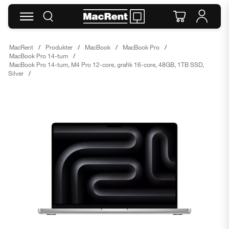
MacRent
Produkter
MacBook
MacBook Pro
MacBook Pro 14-tum
MacBook Pro 14-tum, M4 Pro 12-core, grafik 16-core, 48GB, 1TB SSD,
Silver