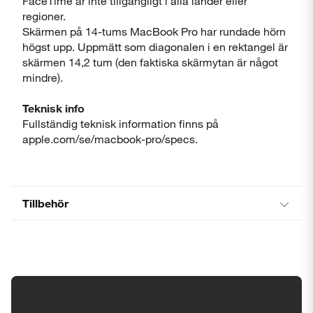
FaceTime är inte tillgängligt i alla länder eller
regioner.
Skärmen på 14-tums MacBook Pro har rundade hörn
högst upp. Uppmätt som diagonalen i en rektangel är
skärmen 14,2 tum (den faktiska skärmytan är något
mindre).
Teknisk info
Fullständig teknisk information finns på
apple.com/se/macbook-pro/specs.
Tillbehör
Tillgänglighetsinställningar