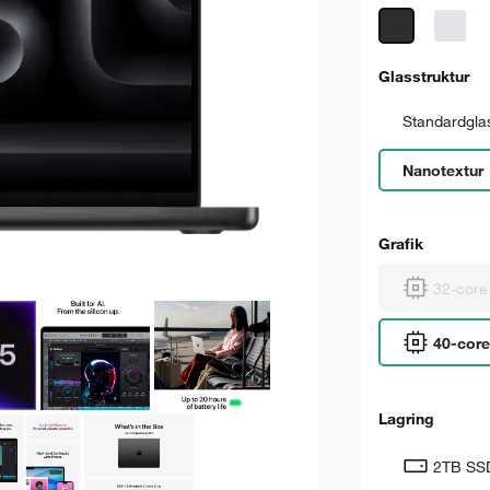
Glasstruktur
Standardgla
Nanotextur
Grafik
32-core 
40-core
Lagring
2TB SS