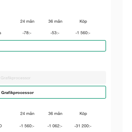
24 mån
36 mån
Köp
s
-78:-
-53:-
-1 560:-
Grafik­processor
 Grafik­processor
24 mån
36 mån
Köp
D
-1 560:-
-1 062:-
-31 200:-