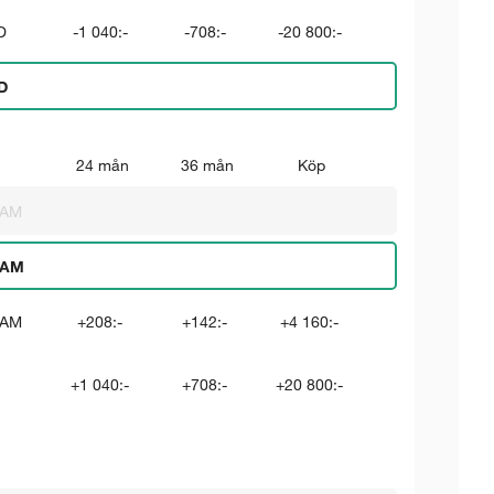
D
-1 040:-
-708:-
-20 800:-
D
24 mån
36 mån
Köp
RAM
RAM
RAM
+208:-
+142:-
+4 160:-
+1 040:-
+708:-
+20 800:-