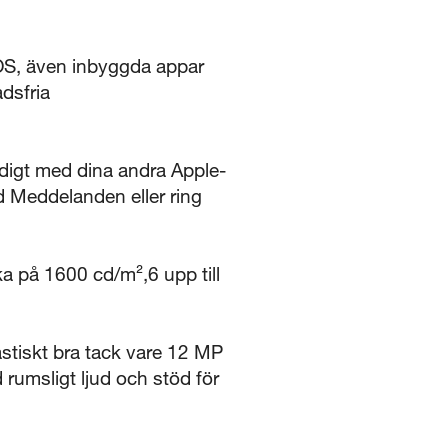
cOS, även inbyggda appar
dsfria
igt med dina andra Apple-
d Meddelanden eller ring
a på 1600 cd/m²,6 upp till
astiskt bra tack vare 12 MP
rumsligt ljud och stöd för