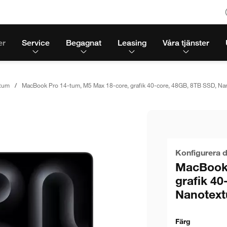
er
Service
Begagnat
Leasing
Våra tjänster
tum
MacBook Pro 14-tum, M5 Max 18-core, grafik 40-core, 48GB, 8TB SSD, Nan
Konfigurera d
MacBook 
grafik 40
Nanotext
Färg