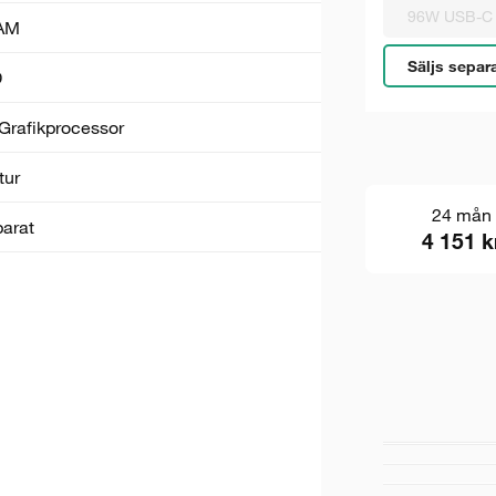
96W USB-C
AM
Säljs separ
D
Grafik­processor
tur
24 mån
parat
4 151 k