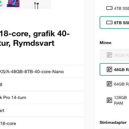
4TB SS
8TB SS
-core, grafik 40-
tur, Rymdsvart
Minne
36GB 
48GB 
S/A-48GB-8TB-40-core-Nano
64GB 
9
 Pro 14-tum
128GB
RAM
rt
Strömadapter
18-core