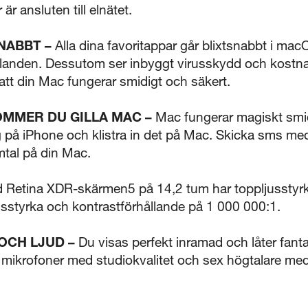
är ansluten till elnätet.
NABBT –
Alla dina favoritappar går blixtsnabbt i ma
nden. Dessutom ser inbyggt virusskydd och kostna
 att din Mac fungerar smidigt och säkert.
OMMER DU GILLA MAC –
Mac fungerar magiskt smid
 på iPhone och klistra in det på Mac. Skicka sms me
tal på din Mac.
 Retina XDR-skärmen5 på 14,2 tum har toppljusstyrk
usstyrka och kontrastförhållande på 1 000 000:1.
OCH LJUD –
Du visas perfekt inramad och låter fant
mikrofoner med studiokvalitet och sex högtalare med 