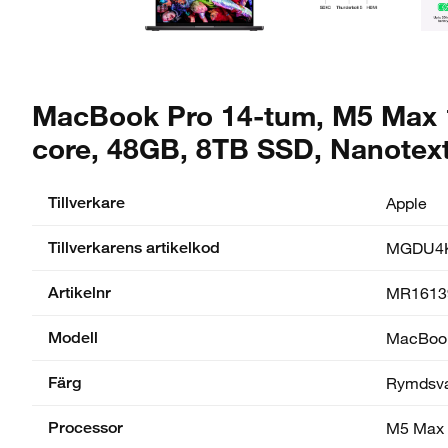
MacBook Pro 14-tum, M5 Max 18
core, 48GB, 8TB SSD, Nanotex
Tillverkare
Apple
Tillverkarens artikelkod
MGDU4K
Artikelnr
MR1613
Modell
MacBook
Färg
Rymdsva
Processor
M5 Max 