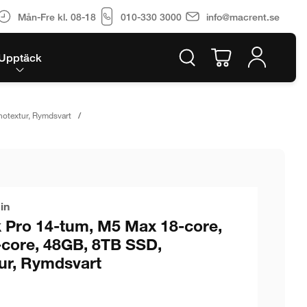
Mån-Fre kl. 08-18
010-330 3000
info@macrent.se
Upptäck
otextur, Rymdsvart
in
Pro 14-tum, M5 Max 18-core,
-core, 48GB, 8TB SSD,
ur, Rymdsvart