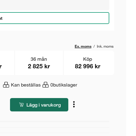
at
Ex. moms
/
Ink. moms
36 mån
Köp
r
2 825 kr
82 996 kr
Kan beställas
0
butikslager
Lägg i varukorg