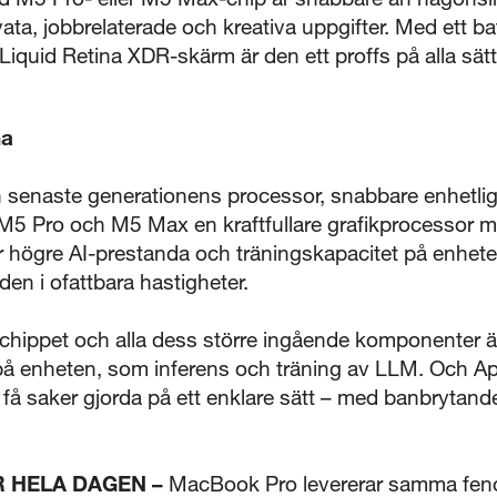
vata, jobbrelaterade och kreativa uppgifter. Med ett ba
5 sekunder
quid Retina XDR-skärm är den ett proffs på alla sätt
Stäng
na
senaste generationens processor, snabbare enhetligt
M5 Pro och M5 Max en kraftfullare grafikprocessor 
för högre AI-prestanda och träningskapacitet på enhet
en i ofattbara hastigheter.
chippet och alla dess större ingående komponenter är
å enheten, som inferens och träning av LLM. Och Appl
h få saker gjorda på ett enklare sätt – med banbrytande
R HELA DAGEN –
MacBook Pro levererar samma fen