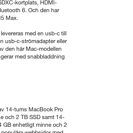
 SDXC-kortplats, HDMI-
Bluetooth 6. Och den har
 M5 Max.
vereras med en usb-c till
n usb-c-strömadapter eller
 av den här Mac-modellen
ngerar med snabbladdning
r av 14-tums MacBook Pro
nne och 2 TB SSD samt 14-
4 GB enhetligt minne och 2
25 populära webbsidor med