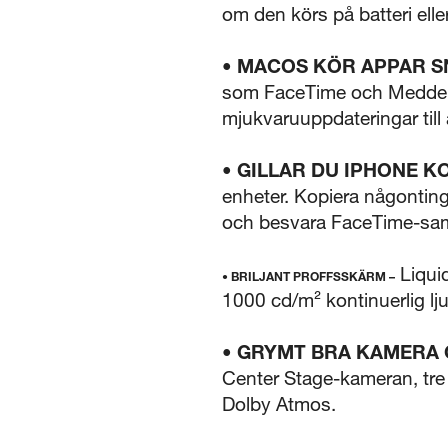
om den körs på batteri eller 
• MACOS KÖR APPAR S
som FaceTime och Meddela
mjukvaruuppdateringar till
• GILLAR DU IPHONE K
enheter. Kopiera någonting
och besvara FaceTime-sam
Liquid
• BRILJANT PROFFSSKÄRM –
1000 cd/m² kontinuerlig lj
• GRYMT BRA KAMERA 
Center Stage-kameran, tre 
Dolby Atmos.