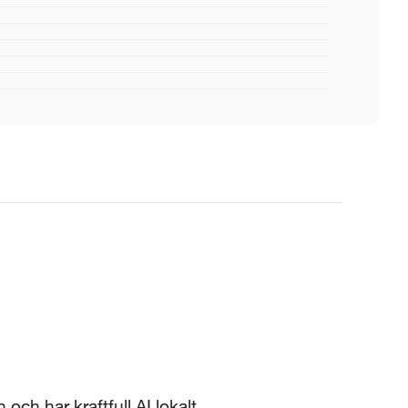
h har kraftfull AI lokalt