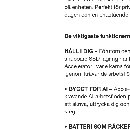
på enheten. Perfekt för pri
dagen och en enastående Li
De viktigaste funktioner
HÅLL I DIG –
Förutom den 
snabbare SSD-lagring har 
Accelerator i varje kärna 
igenom krävande arbetsflöd
• BYGGT FÖR AI –
Apple-
krävande AI-arbetsflöden p
att skriva, uttrycka dig oc
steg.
• BATTERI SOM RÄCKE