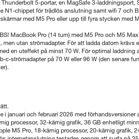
 Thunderbolt 5-portar, en MagSafe 3-laddningsport,
le N1-chippet för trådlös anslutning samt wifi 7 och 
na skärmar med M5 Pro eller upp till fyra stycken med
BS! MacBook Pro (14 tum) med M5 Pro och M5 Max le
 men utan strömadapter. För att ladda datorn krävs e
ed en uteffekt på minst 70 W. För optimal laddning
-c-strömadapter på 70 W eller 96 W (den senare fu
er).
ätt.
e i januari och februari 2026 med förhandsversione
ig processor, 32-kärnig grafik, 36 GB enhetligt mi
e M5 Pro, 18-kärnig processor, 20-kärnig grafik, 2
dlös internetanslutning testades genom att surfa på 