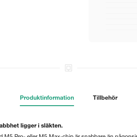
Produktinformation
Tillbehör
bhet ligger i släkten.
5 Pro- eller M5 Max-chip är snabbare än någonsin oc