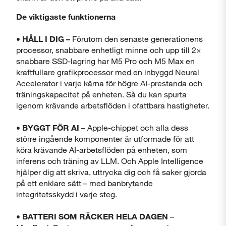
De viktigaste funktionerna
• HÅLL I DIG –
Förutom den senaste generationens
processor, snabbare enhetligt minne och upp till 2×
Stäng
snabbare SSD-lagring har M5 Pro och M5 Max en
kraftfullare grafikprocessor med en inbyggd Neural
Accelerator i varje kärna för högre AI-prestanda och
träningskapacitet på enheten. Så du kan spurta
igenom krävande arbetsflöden i ofattbara hastigheter.
•
BYGGT FÖR AI
– Apple-chippet och alla dess
större ingående komponenter är utformade för att
köra krävande AI-arbetsflöden på enheten, som
inferens och träning av LLM. Och Apple Intelligence
hjälper dig att skriva, uttrycka dig och få saker gjorda
på ett enklare sätt – med banbrytande
integritetsskydd i varje steg.
• BATTERI SOM RÄCKER HELA DAGEN
–