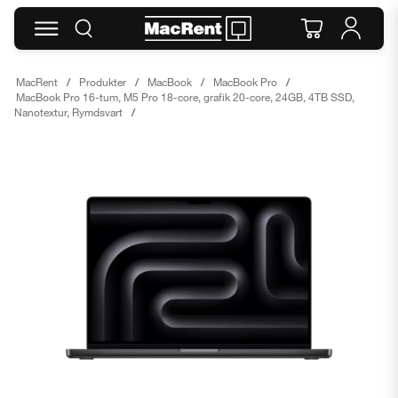
MacRent
Produkter
MacBook
MacBook Pro
MacBook Pro 16-tum, M5 Pro 18-core, grafik 20-core, 24GB, 4TB SSD,
Nanotextur, Rymdsvart