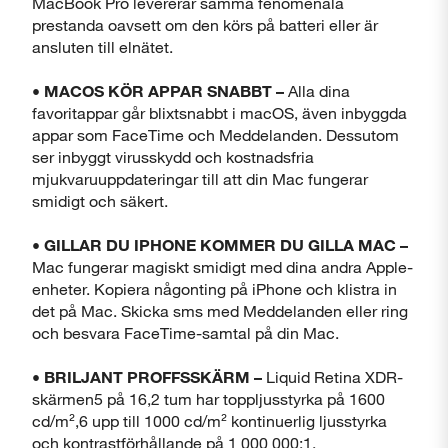
MacBook Pro levererar samma fenomenala
prestanda oavsett om den körs på batteri eller är
ansluten till elnätet.
• MACOS KÖR APPAR SNABBT –
Alla dina
favoritappar går blixtsnabbt i macOS, även inbyggda
appar som FaceTime och Meddelanden. Dessutom
ser inbyggt virusskydd och kostnadsfria
mjukvaruuppdateringar till att din Mac fungerar
smidigt och säkert.
• GILLAR DU IPHONE KOMMER DU GILLA MAC –
Mac fungerar magiskt smidigt med dina andra Apple-
enheter. Kopiera någonting på iPhone och klistra in
det på Mac. Skicka sms med Meddelanden eller ring
och besvara FaceTime-samtal på din Mac.
• BRILJANT PROFFSSKÄRM –
Liquid Retina XDR-
skärmen5 på 16,2 tum har toppljusstyrka på 1600
cd/m²,6 upp till 1000 cd/m² kontinuerlig ljusstyrka
och kontrastförhållande på 1 000 000:1.