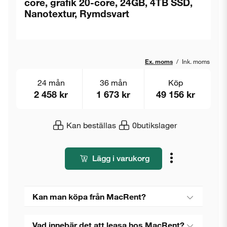
core, grafik 20-core, 24GB, 4TB SSD,
Nanotextur, Rymdsvart
Ex. moms
/
Ink. moms
24 mån
36 mån
Köp
2 458 kr
1 673 kr
49 156 kr
Kan beställas
0
butikslager
Lägg i varukorg
Kan man köpa från MacRent?
Vad innebär det att leasa hos MacRent?