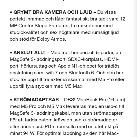
• GRYMT BRA KAMERA OCH LJUD –
Du visas
perfekt inramad och låter fantastiskt bra tack vare 12
MP Center Stage-kameran, tre mikrofoner med
studiokvalitet och sex högtalare med rumsligt ljud
och stöd för Dolby Atmos.
• ANSLUT ALLT –
Med tre Thunderbolt 5-portar, en
MagSafe 3-laddningsport, SDXC-kortplats, HDMI-
port, hörlursuttag och Apple N1-chippet för trådlös
anslutning samt wifi 7 och Bluetooth 6. Och den har
stöd för upp till tre externa skärmar med M5 Pro eller
upp till fyra stycken med M5 Max.
• STRÖMADAPTRAR –
OBS! MacBook Pro (16 tum)
med M5 Pro och M5 Max levereras med en usb-c till
MagSafe 3-laddningskabel, men utan strömadapter.
För att ladda datorn krävs en usb-c-strömadapter
eller annan usb PD-strömkälla med en uteffekt på
minst 94 W. För optimal laddning av den här Mac-