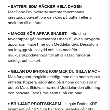
• BATTERI SOM RÄCKER HELA DAGEN
–
MacBook Pro levererar samma fenomenala
prestanda oavsett om den körs på batteri eller är
ansluten till elnätet.
• MACOS KÖR APPAR SNABBT –
Alla dina
favoritappar går blixtsnabbt i macOS, även inbyggda
appar som FaceTime och Meddelanden. Dessutom
ser inbyggt virusskydd och kostnadsfria
mjukvaruuppdateringar till att din Mac fungerar
smidigt och säkert.
• GILLAR DU IPHONE KOMMER DU GILLA MAC –
Mac fungerar magiskt smidigt med dina andra Apple-
enheter. Kopiera någonting på iPhone och klistra in
det på Mac. Skicka sms med Meddelanden eller ring
och besvara FaceTime-samtal på din Mac.
• BRILJANT PROFFSSKÄRM –
Liquid Retina XDR-
skärmen5 på 16,2 tum har toppljusstyrka på 1600