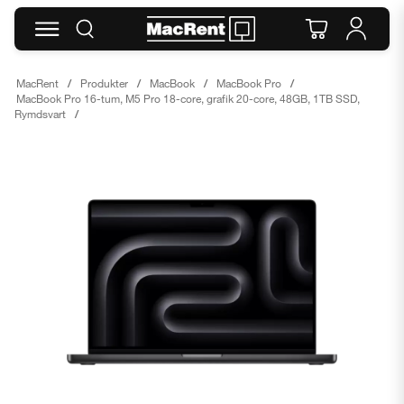
MacRent
Produkter
MacBook
MacBook Pro
MacBook Pro 16-tum, M5 Pro 18-core, grafik 20-core, 48GB, 1TB SSD,
Rymdsvart