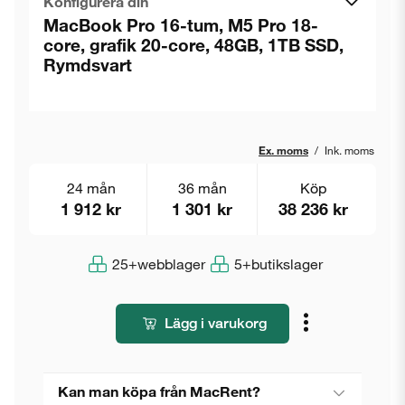
Konfigurera din
MacBook Pro 16-tum, M5 Pro 18-
core, grafik 20-core, 48GB, 1TB SSD,
Rymdsvart
Ex. moms
/
Ink. moms
24 mån
36 mån
Köp
1 912 kr
1 301 kr
38 236 kr
25+
webblager
5+
butikslager
Lägg i varukorg
Kan man köpa från MacRent?