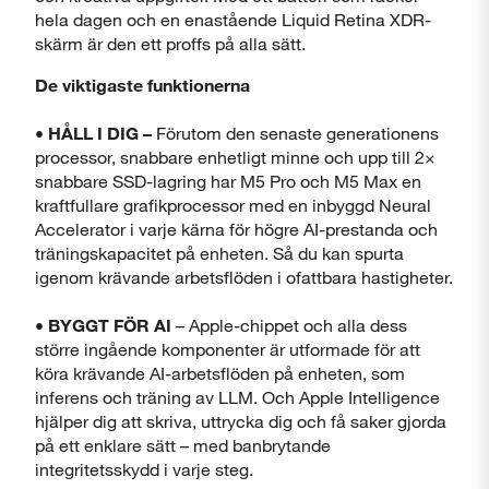
hela dagen och en enastående Liquid Retina XDR-
skärm är den ett proffs på alla sätt.
De viktigaste funktionerna
• HÅLL I DIG –
Förutom den senaste generationens
Stäng
processor, snabbare enhetligt minne och upp till 2×
snabbare SSD-lagring har M5 Pro och M5 Max en
kraftfullare grafikprocessor med en inbyggd Neural
Accelerator i varje kärna för högre AI-prestanda och
träningskapacitet på enheten. Så du kan spurta
igenom krävande arbetsflöden i ofattbara hastigheter.
•
BYGGT FÖR AI
– Apple-chippet och alla dess
större ingående komponenter är utformade för att
köra krävande AI-arbetsflöden på enheten, som
inferens och träning av LLM. Och Apple Intelligence
hjälper dig att skriva, uttrycka dig och få saker gjorda
på ett enklare sätt – med banbrytande
integritetsskydd i varje steg.