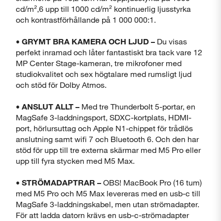
cd/m²,6 upp till 1000 cd/m² kontinuerlig ljusstyrka
och kontrastförhållande på 1 000 000:1.
• GRYMT BRA KAMERA OCH LJUD –
Du visas
perfekt inramad och låter fantastiskt bra tack vare 12
MP Center Stage-kameran, tre mikrofoner med
studiokvalitet och sex högtalare med rumsligt ljud
och stöd för Dolby Atmos.
• ANSLUT ALLT –
Med tre Thunderbolt 5-portar, en
MagSafe 3-laddningsport, SDXC-kortplats, HDMI-
port, hörlursuttag och Apple N1-chippet för trådlös
anslutning samt wifi 7 och Bluetooth 6. Och den har
stöd för upp till tre externa skärmar med M5 Pro eller
upp till fyra stycken med M5 Max.
• STRÖMADAPTRAR –
OBS! MacBook Pro (16 tum)
med M5 Pro och M5 Max levereras med en usb-c till
MagSafe 3-laddningskabel, men utan strömadapter.
För att ladda datorn krävs en usb-c-strömadapter