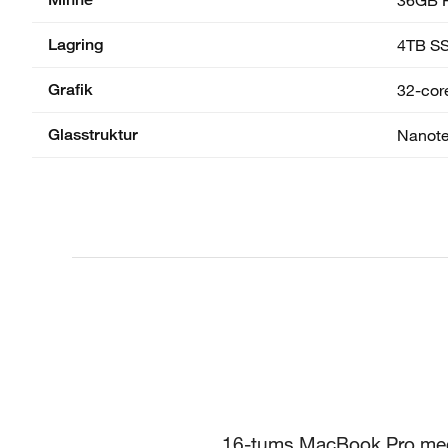
Lagring
4TB S
Grafik
32-core
Glasstruktur
Nanote
16-tums MacBook Pro med 