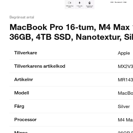
Begränsat antal
MacBook Pro 16-tum, M4 Max 14
36GB, 4TB SSD, Nanotextur, Si
Tillverkare
Apple
Tillverkarens artikelkod
MX2V3
Artikelnr
MR143
Modell
MacBoo
Färg
Silver
Processor
M4 Max
Minne
36GB 