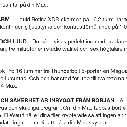
-samtal på din Mac.
ÄRM
– Liquid Retina XDR-skärmen på 16,2 tum* har t
 kontinuerlig ljusstyrka och kontrastförhållande på 1 
OCH LJUD
– Du både visas perfekt inramad och låter 
 tre mikrofoner i studiokvalitet och sex högtalare m
 Pro 16 tum har tre Thunderbolt 5-portar, en MagS
örlursuttag. Och den har stöd för upp till två extern
 M4 Max.
OCH SÄKERHET ÄR INBYGGT FRÅN BÖRJAN
– All
rus och skadliga program. Om din Mac tappas bort elle
den. FileVault håller dina filer krypterade så att ingen
teringar bidrar till att hålla din Mac skyddad.