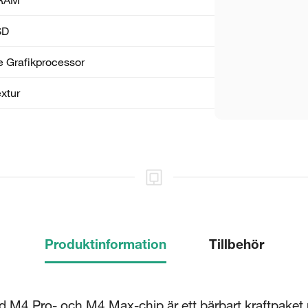
SD
 Grafik­processor
xtur
Produktinformation
Tillbehör
M4 Pro- och M4 Max-chip är ett bärbart kraftpaket