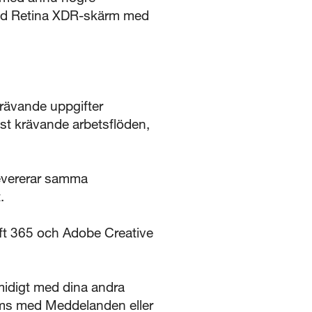
iquid Retina XDR-skärm med
rävande uppgifter
st krävande arbetsflöden,
evererar samma
.
oft 365 och Adobe Creative
idigt med dina andra
 sms med Meddelanden eller