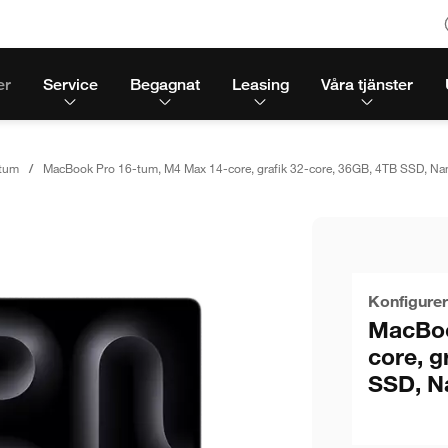
er
Service
Begagnat
Leasing
Våra tjänster
tum
MacBook Pro 16-tum, M4 Max 14-core, grafik 32-core, 36GB, 4TB SSD, Nano
Konfigurer
MacBoo
core, g
SSD, Na