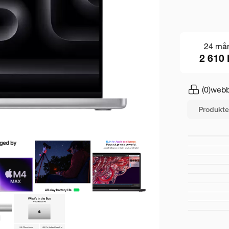
24 må
2 610 
(0)
webb
Produkte