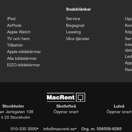
Snabblänkar
iPad
Service
Upp
AirPods
Begagnat
Kon
Apple Watch
Leasing
Köp
TV och hem
Våra tjänster
Serv
Inte
Tillbehör
dat
Apple-bildskärmar
Led
Alla bildskärmar
App
EIZO-bildskärmar
Rel
Stockholm
Skellefteå
Luleå
ger Jarlsgatan 108
Öppnar snart
Öppnar snart
14 20 Stockholm
010-330 3000
info@macrent.se
Org. nr. 556558-8265