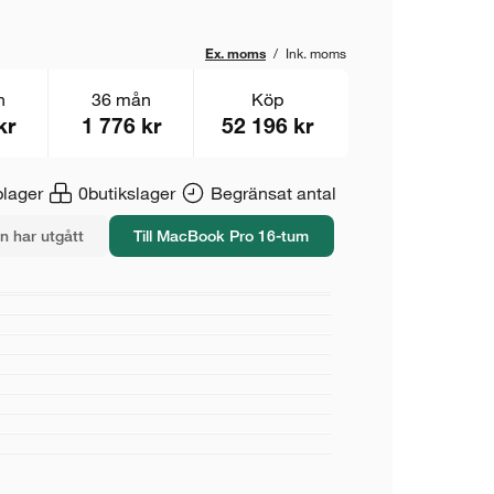
Ex. moms
/
Ink. moms
n
36 mån
Köp
kr
1 776 kr
52 196 kr
lager
0
butikslager
Begränsat antal
n har utgått
Till MacBook Pro 16-tum