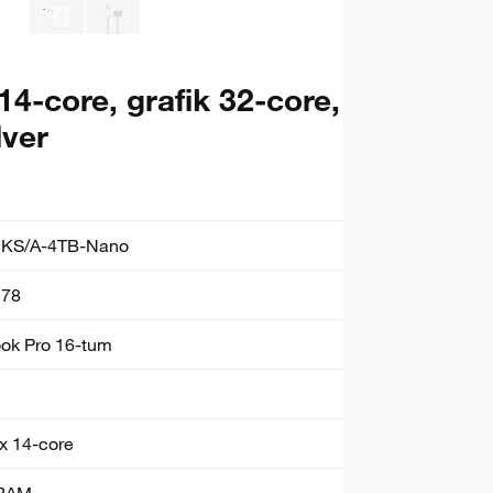
-core, grafik 32-core,
lver
KS/A-4TB-Nano
78
k Pro 16-tum
 14-core
RAM