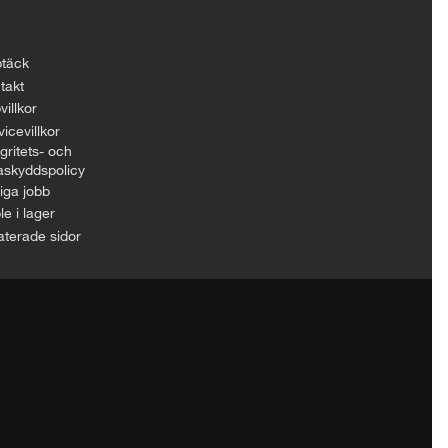
täck
takt
villkor
icevillkor
gritets- och
askyddspolicy
iga jobb
le i lager
aterade sidor