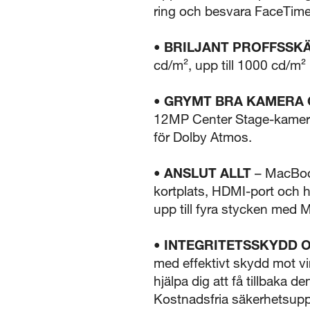
ring och besvara FaceTime
• BRILJANT PROFFSSK
cd/m², upp till 1000 cd/m²
• GRYMT BRA KAMERA 
12MP Center Stage-kameran,
för Dolby Atmos.
• ANSLUT ALLT
– MacBook
kortplats, HDMI-port och h
upp till fyra stycken med
• INTEGRITETSSKYDD 
med effektivt skydd mot vi
hjälpa dig att få tillbaka 
Kostnadsfria säkerhetsuppda