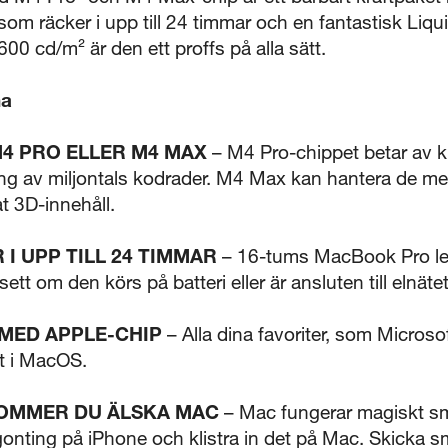
 som räcker i upp till 24 timmar och en fantastisk L
600 cd/m² är den ett proffs på alla sätt.
5 sekunder
na
4 PRO ELLER M4 MAX
– M4 Pro-chippet betar av k
Stäng
ing av miljontals kodrader. M4 Max kan hantera de me
t 3D-innehåll.
 I UPP TILL 24 TIMMAR
– 16-tums MacBook Pro l
t om den körs på batteri eller är ansluten till elnätet
 MED APPLE-CHIP
– Alla dina favoriter, som Micros
bt i MacOS.
 KOMMER DU ÄLSKA MAC
– Mac fungerar magiskt sm
gonting på iPhone och klistra in det på Mac. Skicka