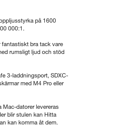
oppljusstyrka på 1600
000 000:1.
fantastiskt bra tack vare
ed rumsligt ljud och stöd
afe 3-laddningsport, SDXC-
a skärmar med M4 Pro eller
a Mac-datorer levereras
r blir stulen kan Hitta
 annan kan komma åt dem.