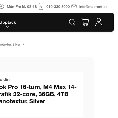
Mån-Fre kl. 08-18
010-330 3000
info@macrent.se
Upptäck
textur, Silver
a din
k Pro 16-tum, M4 Max 14-
rafik 32-core, 36GB, 4TB
notextur, Silver