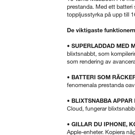
prestanda. Med ett batteri
toppljusstyrka på upp till 1
De viktigaste funktioner
• SUPERLADDAD MED M
blixtsnabbt, som kompiler
som rendering av avancera
• BATTERI SOM RÄCKER
fenomenala prestanda oavset
• BLIXTSNABBA APPAR
Cloud, fungerar blixtsnab
• GILLAR DU IPHONE,
Apple-enheter. Kopiera nå