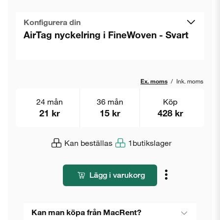
Konfigurera din
AirTag nyckelring i FineWoven - Svart
Ex. moms
/
Ink. moms
24 mån
36 mån
Köp
21 kr
15 kr
428 kr
Kan beställas
1
butikslager
Lägg i varukorg
Kan man köpa från MacRent?