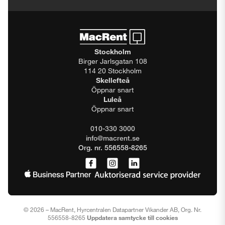
Stockholm
Birger Jarlsgatan 108
114 20 Stockholm
Skellefteå
Öppnar snart
Luleå
Öppnar snart
010-330 3000
info@macrent.se
Org. nr. 556558-8265
© 2026 – MacRent, Hyrcentralen Datapartner Vikander AB, Org. Nr.
556558-8265
Uppdatera samtycke till cookies