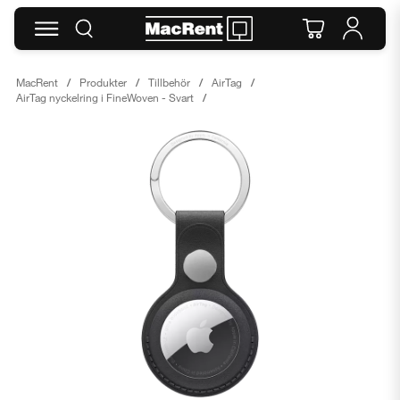
MacRent
Produkter
Tillbehör
AirTag
AirTag nyckelring i FineWoven - Svart