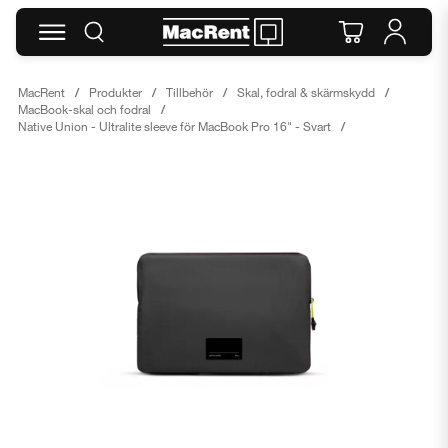
MacRent
Produkter
Tillbehör
Skal, fodral & skärmskydd
MacBook-skal och fodral
Native Union - Ultralite sleeve för MacBook Pro 16" - Svart