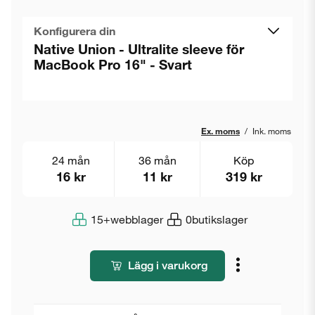
Konfigurera din
Native Union - Ultralite sleeve för
MacBook Pro 16" - Svart
Ex. moms
/
Ink. moms
24 mån
36 mån
Köp
16 kr
11 kr
319 kr
15+
webblager
0
butikslager
Lägg i varukorg