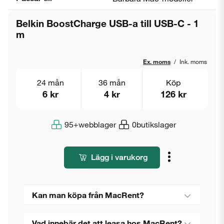
Belkin BoostCharge USB-a till USB-C - 1
m
Ex. moms
/
Ink. moms
24 mån
36 mån
Köp
6 kr
4 kr
126 kr
95+
webblager
0
butikslager
Lägg i varukorg
Kan man köpa från MacRent?
Vad innebär det att leasa hos MacRent?