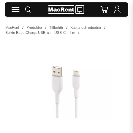
MacRent
Produkter
Tillbehör
Kablar och adaptrar
Belkin BoostCharge USB-a till USB-C - 1 m