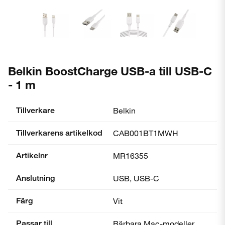
Belkin BoostCharge USB-a till USB-C
- 1 m
Tillverkare
Belkin
Tillverkarens artikelkod
CAB001BT1MWH
Artikelnr
MR16355
Anslutning
USB, USB-C
Färg
Vit
Passar till
Bärbara Mac-modeller