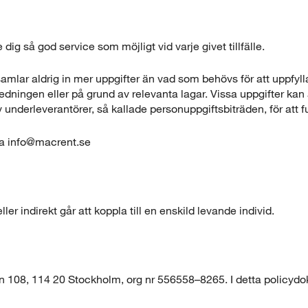
ig så god service som möjligt vid varje givet tillfälle.
samlar aldrig in mer uppgifter än vad som behövs för att uppfy
ningen eller på grund av relevanta lagar. Vissa uppgifter kan ä
 underleverantörer, så kallade personuppgiftsbiträden, för att f
via info@macrent.se
r indirekt går att koppla till en enskild levande individ.
an 108, 114 20 Stockholm, org nr 556558–8265. I detta policyd