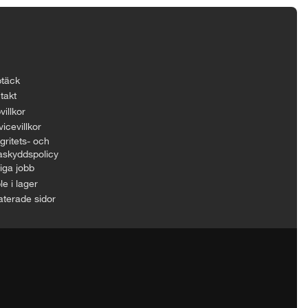
täck
takt
villkor
icevillkor
gritets- och
askyddspolicy
iga jobb
le i lager
aterade sidor