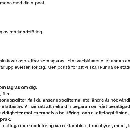
sammans med din e-post.
ng av marknadsföring.
okstäver och siffror som sparas i din webbläsare eller annan e
r upplevelsen för dig. Men också för att vi skall kunna se stati
 som lagras om dig.
ifter.
sonuppgifter ifall du anser uppgifterna inte längre är nödvänd
i omfattas av. Vi har rätt att neka din begäran om vårt berättiga
yldigheter mot exempelvis bokföring- och skattelagstiftning, b
språk.
ar mottaga marknadsföring via reklamblad, broschyrer, email, t