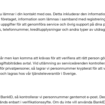
du lämnar i din kontakt med oss. Detta inkluderar den inform
via företaget, information som lämnas i samband med registreri
uppgifter för att genomföra service och övrig support på dina p
, telefonnummer, kreditupplysningar och andra typer av utdra
 men kan komma att krävas för att verifiera att rätt person gö
giftsbiträdes avtal. Vid utlämning av serviceärenden kontroll
a för privatpersoner, så lagrar vi personnummer krypterat för a
ch lagras hos vår tjänsteleverantör i Sverige.
5 sekunder
Stäng
 BankID, så kontrollerar vi personnummer gentemot e-post. Dessa
nds enbart i verifikationssyfte. Om du inte vill använda BankID