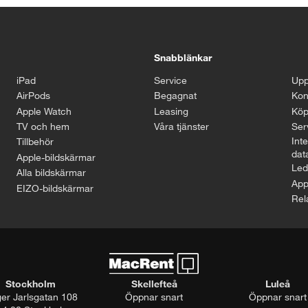
Snabblänkar
iPad
Service
Upp
AirPods
Begagnat
Kon
Apple Watch
Leasing
Köp
TV och hem
Våra tjänster
Serv
Inte
Tillbehör
dat
Apple-bildskärmar
Led
Alla bildskärmar
App
EIZO-bildskärmar
Rel
Stockholm
Skellefteå
Luleå
ger Jarlsgatan 108
Öppnar snart
Öppnar snart