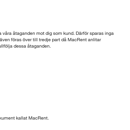
lla våra åtaganden mot dig som kund. Därför sparas inga
ven föras över till tredje part då MacRent anlitar
ullfölja dessa åtaganden.
okument kallat MacRent.