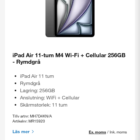
iPad Air 11-tum M4 Wi-Fi + Cellular 256GB
- Rymdgrå
iPad Air 11 tum
Rymdgrå
Lagring: 256GB
Anslutning: WiFi + Cellular
Skärmstorlek: 11 tum
Tillv artnr: MH7D4KN/A
Artikelnr: MR15920
Läs mer
Ex. moms
/
Ink. moms