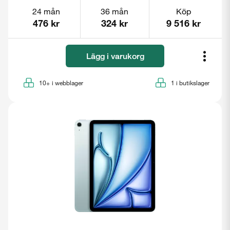
24 mån
36 mån
Köp
476 kr
324 kr
9 516 kr
Lägg i varukorg
10+
i webblager
1
i butikslager