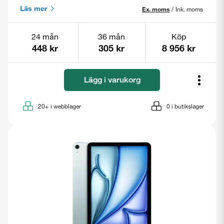
Läs mer
Ex. moms
/
Ink. moms
24 mån
36 mån
Köp
448 kr
305 kr
8 956 kr
Lägg i varukorg
20+
i webblager
0
i butikslager