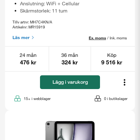
Anslutning: WiFi + Cellular
Skärmstorlek: 11 tum
Tillv artnr: MH7C4KN/A
Artikelnr: MR15919
Läs mer
Ex. moms
/
Ink. moms
24 mån
36 mån
Köp
476 kr
324 kr
9 516 kr
Lägg i varukorg
15+
i webblager
0
i butikslager