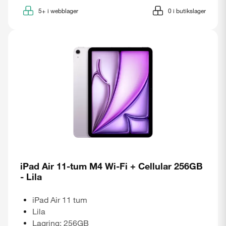
5+
i webblager
0
i butikslager
iPad Air 11-tum M4 Wi-Fi + Cellular 256GB
- Lila
iPad Air 11 tum
Lila
Lagring: 256GB