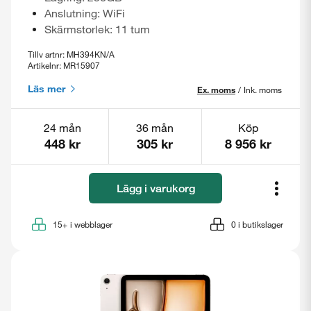
Anslutning: WiFi
Skärmstorlek: 11 tum
Tillv artnr: MH394KN/A
Artikelnr: MR15907
Läs mer
Ex. moms
/
Ink. moms
24 mån
36 mån
Köp
448 kr
305 kr
8 956 kr
Lägg i varukorg
15+
i webblager
0
i butikslager