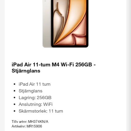
iPad Air 11-tum M4 Wi-Fi 256GB -
Stjärnglans
iPad Air 11 tum
Stjärnglans
Lagring: 256GB
Anslutning: WiFi
Skärmstorlek: 11 tum
Tillv artnr: MH374KN/A
Artikelnr: MR15906