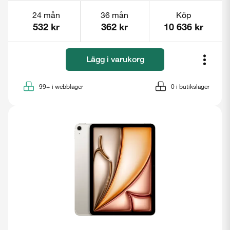
24 mån
36 mån
Köp
532 kr
362 kr
10 636 kr
Lägg i varukorg
99+
i webblager
0
i butikslager