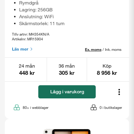
Rymdgrå
Lagring: 256GB
Anslutning: WiFi
Skärmstorlek: 11 tum
Tillv artnr: MH354KN/A
Artikelnr: MR15904
Läs mer
Ex. moms
/
Ink. moms
24 mån
36 mån
Köp
448 kr
305 kr
8 956 kr
Lägg i varukorg
80+
i webblager
0
i butikslager