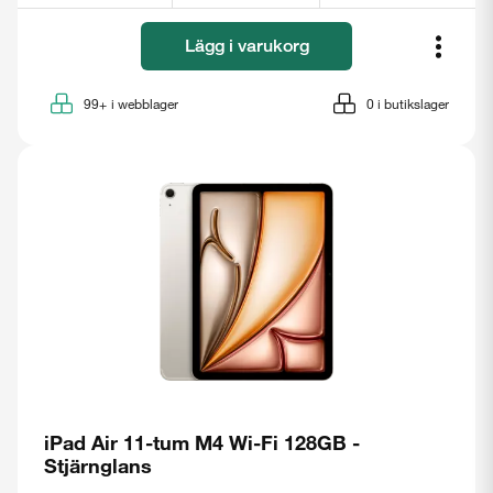
Lägg i varukorg
99+
i webblager
0
i butikslager
iPad Air 11-tum M4 Wi-Fi 128GB -
Stjärnglans