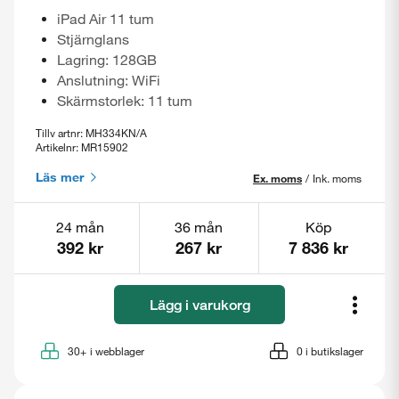
iPad Air 11 tum
Stjärnglans
Lagring: 128GB
Anslutning: WiFi
Skärmstorlek: 11 tum
Tillv artnr: MH334KN/A
Artikelnr: MR15902
Läs mer
Ex. moms
/
Ink. moms
24 mån
36 mån
Köp
392 kr
267 kr
7 836 kr
Lägg i varukorg
30+
i webblager
0
i butikslager