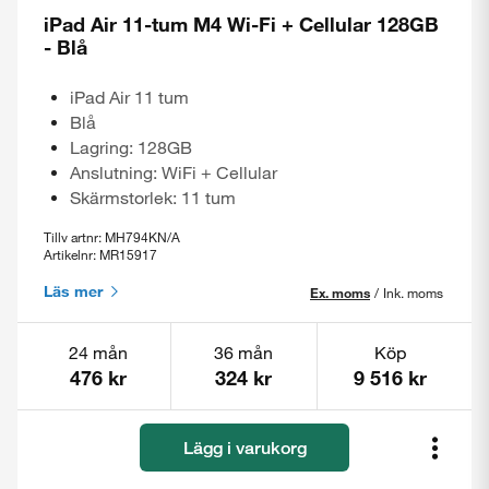
iPad Air 11-tum M4 Wi-Fi + Cellular 128GB
- Blå
iPad Air 11 tum
Blå
Lagring: 128GB
Anslutning: WiFi + Cellular
Skärmstorlek: 11 tum
Tillv artnr: MH794KN/A
Artikelnr: MR15917
Läs mer
Ex. moms
/
Ink. moms
24 mån
36 mån
Köp
476 kr
324 kr
9 516 kr
Lägg i varukorg