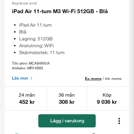
Begränsat antal
iPad Air 11-tum M3 Wi-Fi 512GB - Blå
iPad Air 11 tum
Blå
Lagring: 512GB
Anslutning: WiFi
Skärmstorlek: 11 tum
Tillv artnr: MCA94KN/A
Artikelnr: MR14993
Läs mer
Ex. moms
/
Ink. moms
24 mån
36 mån
Köp
452 kr
308 kr
9 036 kr
Lägg i varukorg