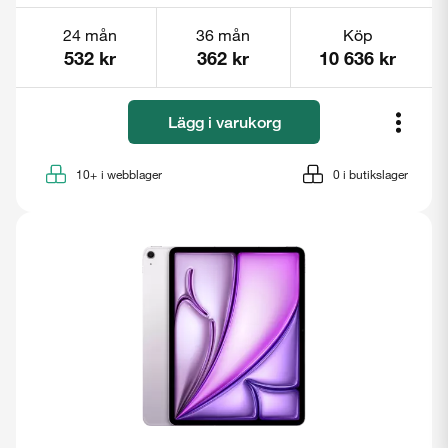
24 mån
36 mån
Köp
532 kr
362 kr
10 636 kr
Lägg i varukorg
10+
i webblager
0
i butikslager