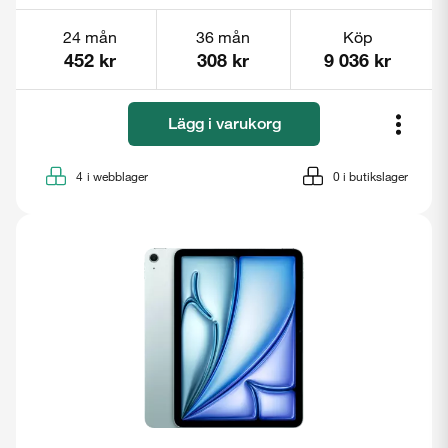
24 mån
36 mån
Köp
452 kr
308 kr
9 036 kr
Stäng
Lägg i varukorg
4
i webblager
0
i butikslager