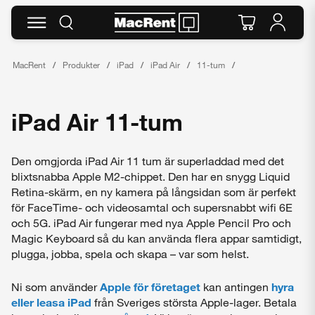
MacRent
Produkter
iPad
iPad Air
11-tum
iPad Air 11-tum
Den omgjorda iPad Air 11 tum är superladdad med det
blixtsnabba Apple M2-chippet. Den har en snygg Liquid
Retina-skärm, en ny kamera på långsidan som är perfekt
för FaceTime- och videosamtal och supersnabbt wifi 6E
och 5G. iPad Air fungerar med nya Apple Pencil Pro och
Magic Keyboard så du kan använda flera appar samtidigt,
plugga, jobba, spela och skapa – var som helst.
Ni som använder
Apple för företaget
kan antingen
hyra
eller leasa iPad
från Sveriges största Apple-lager. Betala