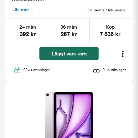
Läs mer
Ex. moms
/
Ink. moms
24 mån
36 mån
Köp
392 kr
267 kr
7 836 kr
Lägg i varukorg
99+
i webblager
0
i butikslager