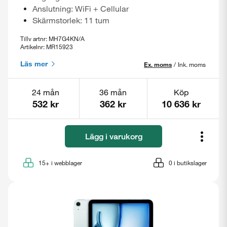
Anslutning: WiFi + Cellular
Skärmstorlek: 11 tum
Tillv artnr: MH7G4KN/A
Artikelnr: MR15923
Läs mer
Ex. moms
/
Ink. moms
24 mån
36 mån
Köp
532 kr
362 kr
10 636 kr
Lägg i varukorg
15+
i webblager
0
i butikslager