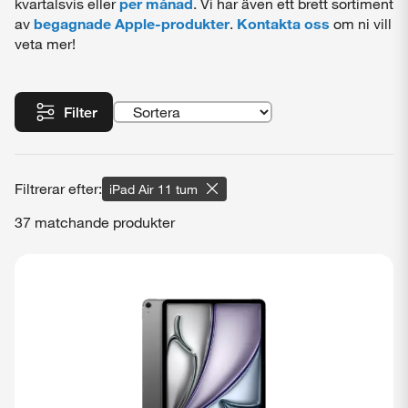
kvartalsvis eller
per månad
. Vi har även ett brett sortiment
av
begagnade Apple-produkter
.
Kontakta oss
om ni vill
veta mer!
Filter
iPad Air 11 tum
37 matchande produkter