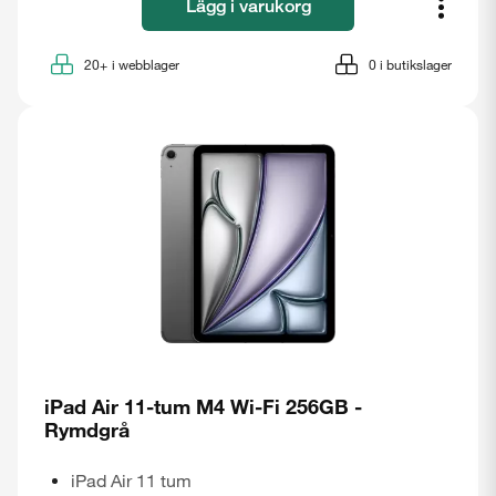
Lägg i varukorg
20+
i webblager
0
i butikslager
iPad Air 11-tum M4 Wi-Fi 256GB -
Rymdgrå
iPad Air 11 tum