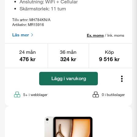
Anslutning: WiFi + Cellular
Skärmstorlek: 11 tum
Tillv artnr: MH784KN/A
Artikelnr: MR15916
Läs mer
Ex. moms
/
Ink. moms
24 mån
36 mån
Köp
476 kr
324 kr
9 516 kr
Lägg i varukorg
5+
i webblager
0
i butikslager