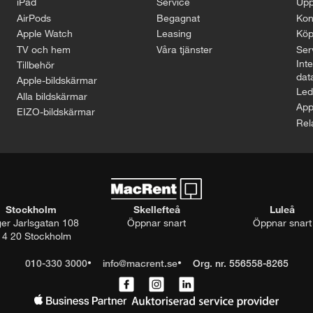
iPad
Service
Upp
AirPods
Begagnat
Kon
Apple Watch
Leasing
Köp
TV och hem
Våra tjänster
Serv
Inte
Tillbehör
dat
Apple-bildskärmar
Led
Alla bildskärmar
App
EIZO-bildskärmar
Rel
Stockholm
Skellefteå
Luleå
ger Jarlsgatan 108
Öppnar snart
Öppnar snart
14 20 Stockholm
010-330 3000
info@macrent.se
Org. nr. 556558-8265