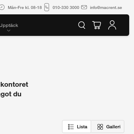
Mån-Fre kl. 08-18
010-330 3000
info@macrent.se
Upptäck
akontoret
ågot du
Lista
Galleri