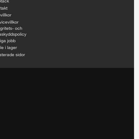
täck
takt
villkor
icevillkor
gritets- och
askyddspolicy
iga jobb
le i lager
aterade sidor