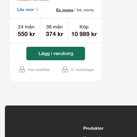
Läs mer
Ex. moms
/
Ink. moms
24 mån
36 mån
Köp
550 kr
374 kr
10 989 kr
Lägg i varukorg
Kan beställas
0
i butikslager
Tillgänglighetsinställningar
Produkter