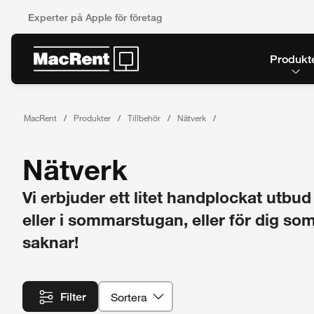
Experter på Apple för företag
Produkt
MacRent
Produkter
Tillbehör
Nätverk
Nätverk
Vi erbjuder ett litet handplockat utb
eller i sommarstugan, eller för dig s
saknar!
Sortera
Filter