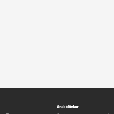
5 sekunder
Stäng
Snabblänkar