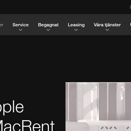
er
Service
Begagnat
Leasing
Våra tjänster
pple
MacRent