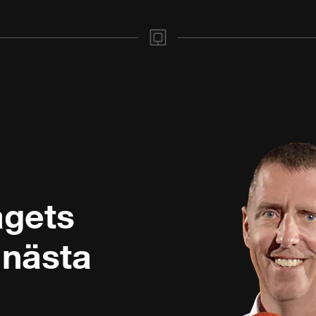
5 sekunder
Stäng
agets
 nästa