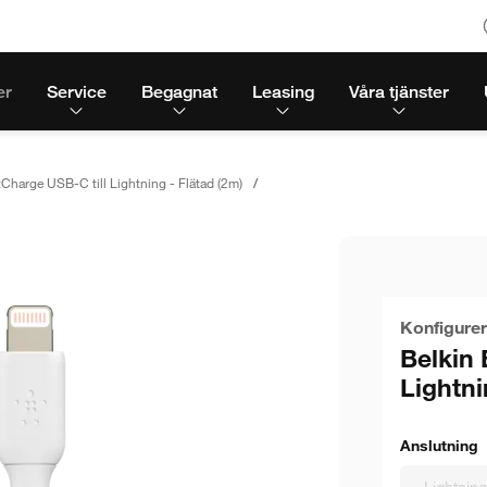
er
Service
Begagnat
Leasing
Våra tjänster
Charge USB-C till Lightning - Flätad (2m)
Konfigurer
Belkin 
Lightni
Anslutning
Lightnin