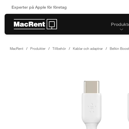
Experter på Apple för företag
Produkt
MacRent
Produkter
Tillbehör
Kablar och adaptrar
Belkin Boost