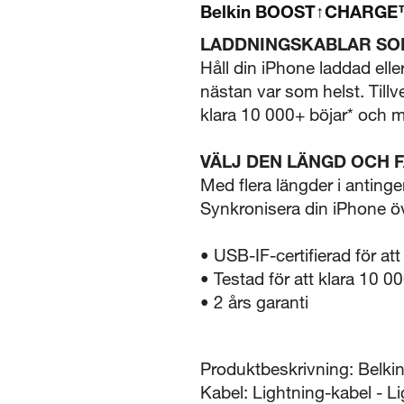
Belkin BOOST↑CHARGE™ 
LADDNINGSKABLAR SOM
Håll din iPhone laddad ell
nästan var som helst. Tillve
klara 10 000+ böjar* och 
VÄLJ DEN LÄNGD OCH 
Med flera längder i antingen
Synkronisera din iPhone öve
• USB-IF-certifierad för att
• Testad för att klara 10 00
• 2 års garanti
Produktbeskrivning: Belki
Kabel: Lightning-kabel - L