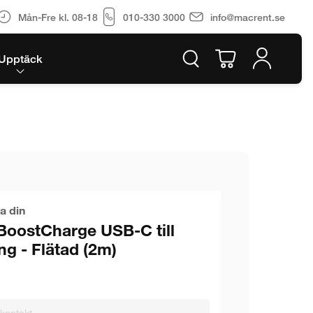
Mån-Fre kl. 08-18
010-330 3000
info@macrent.se
Upptäck
a din
BoostCharge USB-C till
ng - Flätad (2m)
gkontakt