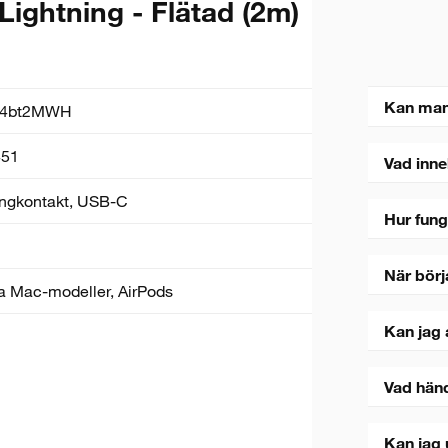
Lightning - Flätad (2m)
Kan man
04bt2MWH
51
Vad inne
ingkontakt, USB-C
Hur fung
När börj
a Mac-modeller, AirPods
Kan jag 
Vad hän
Kan jag 