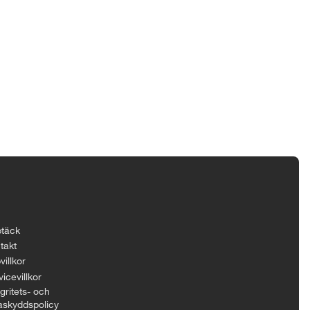
täck
takt
villkor
icevillkor
gritets- och
askyddspolicy