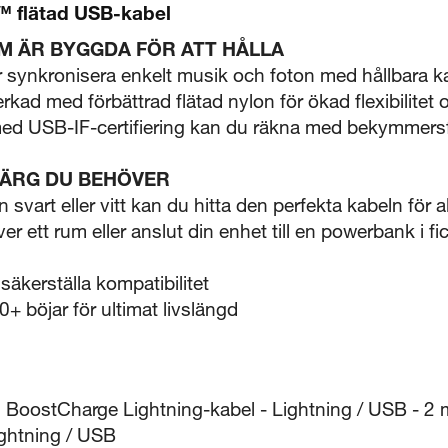
flätad USB-kabel
 ÄR BYGGDA FÖR ATT HÅLLA
er synkronisera enkelt musik och foton med hållbara
rkad med förbättrad flätad nylon för ökad flexibilitet o
med USB-IF-certifiering kan du räkna med bekymmersf
FÄRG DU BEHÖVER
 svart eller vitt kan du hitta den perfekta kabeln för al
r ett rum eller anslut din enhet till en powerbank i fi
 säkerställa kompatibilitet
0+ böjar för ultimat livslängd
n BoostCharge Lightning-kabel - Lightning / USB - 2 
ightning / USB