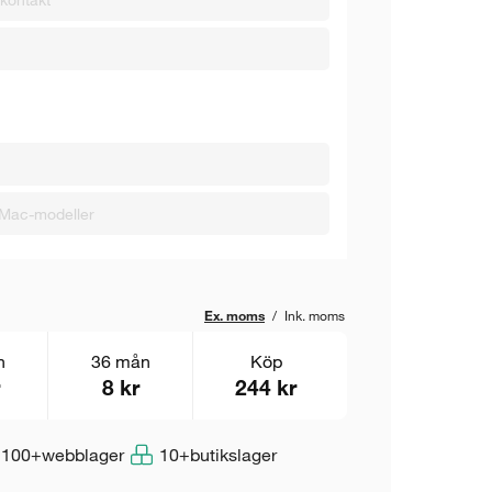
Mac-modeller
Ex. moms
/
Ink. moms
n
36 mån
Köp
8 kr
244 kr
100+
webblager
10+
butikslager