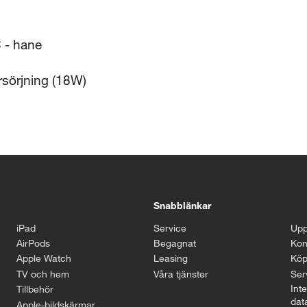
 - hane
sörjning (18W)
Snabblänkar
iPad
Service
Upp
AirPods
Begagnat
Kon
Apple Watch
Leasing
Köp
TV och hem
Våra tjänster
Serv
Inte
Tillbehör
dat
Apple-bildskärmar