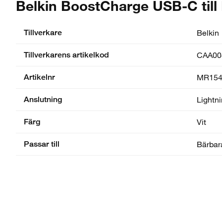
Belkin BoostCharge USB-C till 
Tillverkare
Belkin
Tillverkarens artikelkod
CAA0
Artikelnr
MR154
Anslutning
Lightn
Färg
Vit
Passar till
Bärbar