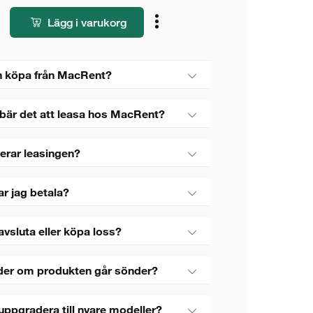
Lägg i varukorg
 köpa från MacRent?
bär det att leasa hos MacRent?
erar leasingen?
ar jag betala?
avsluta eller köpa loss?
der om produkten går sönder?
uppgradera till nyare modeller?