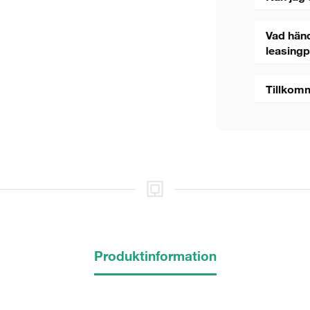
Vad händ
leasing
Tillkom
5 sekunder
Stäng
Produktinformation