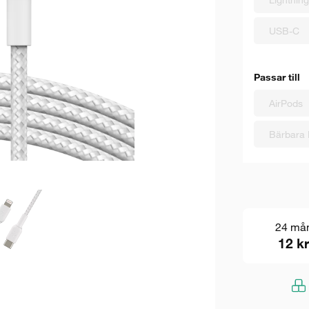
USB-C
Passar till
AirPods
Bärbara 
24 må
12 kr