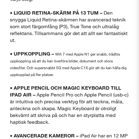
Stäng
• LIQUID RETINA-SKÄRM PÅ 13 TUM –
Den
snygga Liquid Retina-skärmen har avancerad teknik
som stort färgomfång (P3), True Tone och ultralåg
reflektans. Tillsammans gör det att allt ser fantastiskt
ut.
• UPPKOPPLING –
Wifi 7 med Apple N1 ger snabb, trådlös
uppkoppling så att du kan överföra bilder, dokument och stora
videofiler. Och supersnabbt 5G med Apple C1X gör att du kan hålla dig
uppkopplad på fler platser.
• APPLE PENCIL OCH MAGIC KEYBOARD TILL
IPAD AIR –
Apple Pencil Pro och Apple Pencil (usb-c)
är intuitiva och precisa verktyg för att teckna, måla,
anteckna och skapa. Magic Keyboard är otroligt
bekvämt att skriva på och har en styrplatta med
haptisk feedback.
• AVANCERADE KAMEROR –
iPad Air har en 12 MP