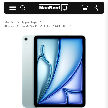
MacRent
Apple i lager
iPad Air 13-tum M4 Wi-Fi + Cellular 128GB - Blå