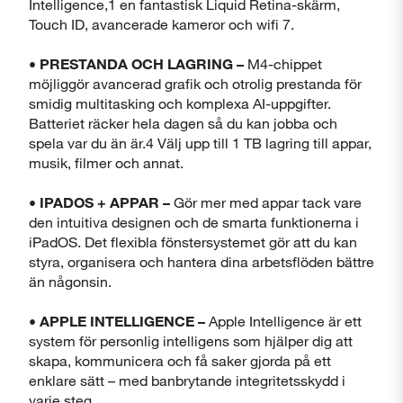
Intelligence,1 en fantastisk Liquid Retina-skärm,
Touch ID, avancerade kameror och wifi 7.
• PRESTANDA OCH LAGRING –
M4-chippet
möjliggör avancerad grafik och otrolig prestanda för
smidig multitasking och komplexa AI-uppgifter.
Batteriet räcker hela dagen så du kan jobba och
spela var du än är.4 Välj upp till 1 TB lagring till appar,
musik, filmer och annat.
• IPADOS + APPAR –
Gör mer med appar tack vare
den intuitiva designen och de smarta funktionerna i
iPadOS. Det flexibla fönstersystemet gör att du kan
styra, organisera och hantera dina arbetsflöden bättre
än någonsin.
• APPLE INTELLIGENCE –
Apple Intelligence är ett
system för personlig intelligens som hjälper dig att
skapa, kommunicera och få saker gjorda på ett
enklare sätt – med banbrytande integritetsskydd i
varje steg.