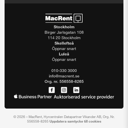
Stockholm
Birger Jarlsgatan 108
114 20 Stockholm
Skellefteå
Öppnar snart
Luleå
Öppnar snart
010-330 3000
info@macrent.se
Org. nr. 556558-8265
© 2026 – MacRent, Hyrcentralen Datapartner Vikander AB, Org. Nr.
556558-8265
Uppdatera samtycke till cookies