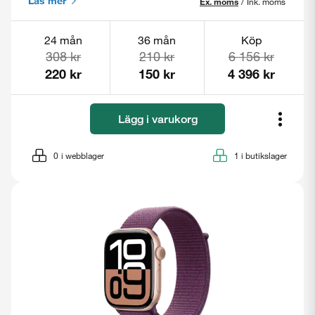
Läs mer
Ex. moms
/
Ink. moms
24 mån
36 mån
Köp
308 kr
210 kr
6 156 kr
220 kr
150 kr
4 396 kr
Lägg i varukorg
0
i webblager
1
i butikslager