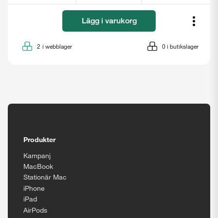
Lägg i varukorg
2
i webblager
0
i butikslager
Tillgänglighetsinställningar
Produkter
Kampanj
MacBook
Stationär Mac
iPhone
iPad
AirPods