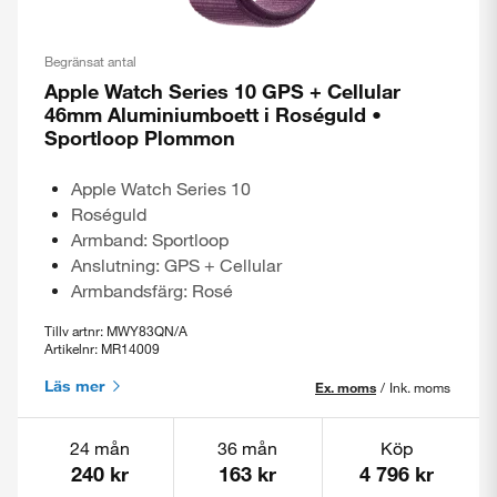
Begränsat antal
Stäng
Apple Watch Series 10 GPS + Cellular
46mm Aluminiumboett i Roséguld •
Sportloop Plommon
Apple Watch Series 10
Roséguld
Armband: Sportloop
Anslutning: GPS + Cellular
Armbandsfärg: Rosé
Tillv artnr: MWY83QN/A
Artikelnr: MR14009
Läs mer
Ex. moms
/
Ink. moms
24 mån
36 mån
Köp
240 kr
163 kr
4 796 kr