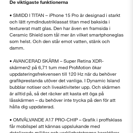
De viktigaste funktionerna
Stäng
• SMIDD I TITAN – iPhone 15 Pro är designad i starkt
och lätt rymdindustriklassat titan med baksida i
texturerat matt glas. Den har även en framsida i
Ceramic Shield som tål mer än vilket smartphoneglas
som helst. Och den står emot vatten, stänk och
damm.
• AVANCERAD SKÄRM – Super Retina XDR-
skärmen2 på 6,71 tum med ProMotion ökar
uppdateringsfrekvensen till 120 Hz när du behöver
grafikprestanda utöver det vanliga. I Dynamic Island
bubblar notiser och liveaktiviteter upp. Och skärmen
är alltid på, så det räcker att kasta ett öga på
låsskärmen – du behöver inte trycka på den för att
hålla dig uppdaterad.
• OMVÄLVANDE A17 PRO-CHIP – Grafik i proffsklass
får mobilspel att kännas uppslukande med
detaljerade miljöer och verklighetstrogna karaktärer.