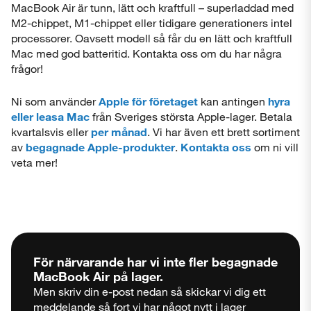
MacBook Air är tunn, lätt och kraftfull – superladdad med
M2-chippet, M1-chippet eller tidigare generationers intel
processorer. Oavsett modell så får du en lätt och kraftfull
Mac med god batteritid. Kontakta oss om du har några
frågor!
Ni som använder
Apple för företaget
kan antingen
hyra
eller leasa Mac
från Sveriges största Apple-lager. Betala
kvartalsvis eller
per månad
. Vi har även ett brett sortiment
av
begagnade Apple-produkter
.
Kontakta oss
om ni vill
veta mer!
För närvarande har vi inte fler begagnade
MacBook Air
på lager.
Men skriv din e-post nedan så skickar vi dig ett
meddelande så fort vi har något nytt i lager