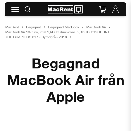
MacRent
Begagnat
Begagnad MacBook
MacBook Air
MacBook Air 13-tum, Intel 1,6GHz dual-core i5, 16GB, 512GB, INTEL
UHD GRAPHICS 617 - Rymdgrå - 2018
Begagnad
MacBook Air från
Apple