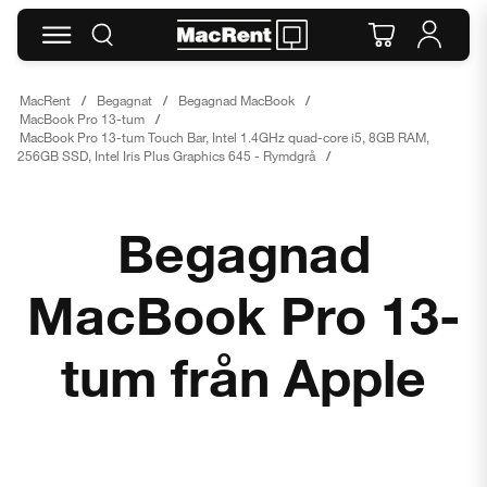
MacRent
Begagnat
Begagnad MacBook
MacBook Pro 13-tum
MacBook Pro 13-tum Touch Bar, Intel 1.4GHz quad-core i5, 8GB RAM,
256GB SSD, Intel Iris Plus Graphics 645 - Rymdgrå
Begagnad
MacBook Pro 13-
tum från Apple