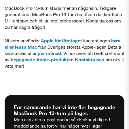
MacBook Pro 13-tum klarar mer än någonsin. Tidigare
generationer MacBook Pro 13-tum har även det kraftfulla
M1-chippet och olika intel processorer. Kontakta oss om
du har några frågor!
Ni som använder
Apple för företaget
kan antingen
hyra
eller leasa Mac
från Sveriges största Apple-lager. Betala
kvartalsvis eller
per månad
. Vi har även ett brett sortiment
av
begagnade Apple-produkter
.
Kontakta oss
om ni vill
veta mer!
För närvarande har vi inte fler begagnade
MacBook Pro 13-tum
på lager.
Men skriv din e-post nedan så skickar vi dig ett
meddelande så fort vi har något nytt i lager