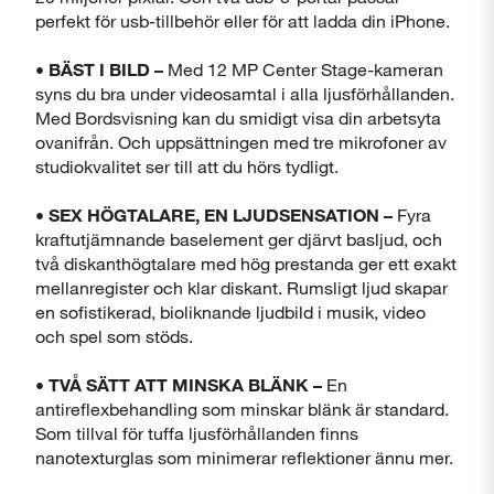
perfekt för usb-tillbehör eller för att ladda din iPhone.
•
BÄST I BILD –
Med 12 MP Center Stage-kameran
syns du bra under videosamtal i alla ljusförhållanden.
Med Bordsvisning kan du smidigt visa din arbetsyta
ovanifrån. Och uppsättningen med tre mikrofoner av
studiokvalitet ser till att du hörs tydligt.
•
SEX HÖGTALARE, EN LJUDSENSATION –
Fyra
kraftutjämnande baselement ger djärvt basljud, och
två diskanthögtalare med hög prestanda ger ett exakt
mellanregister och klar diskant. Rumsligt ljud skapar
en sofistikerad, bioliknande ljudbild i musik, video
och spel som stöds.
•
TVÅ SÄTT ATT MINSKA BLÄNK –
En
antireflexbehandling som minskar blänk är standard.
Som tillval för tuffa ljusförhållanden finns
nanotexturglas som minimerar reflektioner ännu mer.