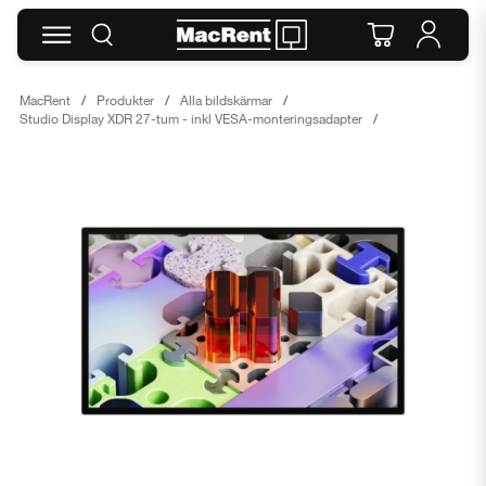
MacRent
Produkter
Alla bildskärmar
Studio Display XDR 27-tum - inkl VESA-monteringsadapter