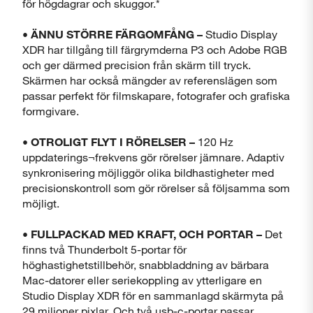
för högdagrar och skuggor.*
Stäng
•
ÄNNU STÖRRE FÄRGOMFÅNG –
Studio Display
XDR har tillgång till färgrymderna P3 och Adobe RGB
och ger därmed precision från skärm till tryck.
Skärmen har också mängder av referenslägen som
passar perfekt för filmskapare, fotografer och grafiska
formgivare.
•
OTROLIGT FLYT I RÖRELSER –
120 Hz
uppdaterings¬frekvens gör rörelser jämnare. Adaptiv
synkronisering möjliggör olika bildhastigheter med
precisionskontroll som gör rörelser så följsamma som
möjligt.
•
FULLPACKAD MED KRAFT, OCH PORTAR –
Det
finns två Thunderbolt 5-portar för
höghastighetstillbehör, snabbladdning av bärbara
Mac-datorer eller seriekoppling av ytterligare en
Studio Display XDR för en sammanlagd skärmyta på
29 miljoner pixlar. Och två usb-c-portar passar