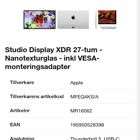
Studio Display XDR 27-tum -
Nanotexturglas - inkl VESA-
monteringsadapter
Tillverkare
Apple
Tillverkarens artikelkod
MFEQ4KS/A
Artikelnr
MR16062
EAN
195950528398
Anslutning
Thunderbolt 5, USB-C