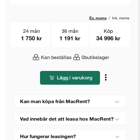
Ex. moms
/
Ink. moms
24 mån
36 mån
Köp
1 750 kr
1 191 kr
34 996 kr
Kan beställas
0
butikslager
Lägg i varukorg
Kan man köpa från MacRent?
Vad innebär det att leasa hos MacRent?
Hur fungerar leasingen?