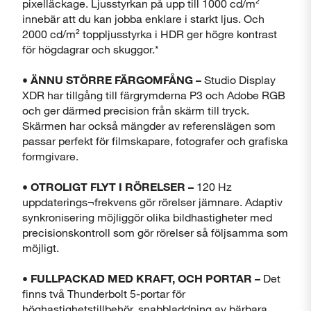
pixelläckage. Ljusstyrkan på upp till 1000 cd/m²
innebär att du kan jobba enklare i starkt ljus. Och
2000 cd/m² toppljusstyrka i HDR ger högre kontrast
Stäng
för högdagrar och skuggor.*
•
ÄNNU STÖRRE FÄRGOMFÅNG –
Studio Display
XDR har tillgång till färgrymderna P3 och Adobe RGB
och ger därmed precision från skärm till tryck.
Skärmen har också mängder av referenslägen som
passar perfekt för filmskapare, fotografer och grafiska
formgivare.
•
OTROLIGT FLYT I RÖRELSER –
120 Hz
uppdaterings¬frekvens gör rörelser jämnare. Adaptiv
synkronisering möjliggör olika bildhastigheter med
precisionskontroll som gör rörelser så följsamma som
möjligt.
•
FULLPACKAD MED KRAFT, OCH PORTAR –
Det
finns två Thunderbolt 5-portar för
höghastighetstillbehör, snabbladdning av bärbara