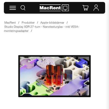
MacRent
Produkter
Apple-bildskärmar
Studio Display XDR 27-tum - Nanotexturglas - inkl VESA-
monteringsadapter