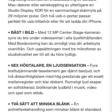
Mac-datorer eller seriekoppling av ytterligare en
Studio Display XDR för en sammanlagd skärmyta på
29 miljoner pixlar. Och två usb-c-portar passar
perfekt för usb-tillbehör eller för att ladda din iPhone.
•
BÄST I BILD –
Med 12 MP Center Stage-kameran
syns du bra under videosamtal i alla ljusförhållanden.
Med Bordsvisning kan du smidigt visa din arbetsyta
ovanifrån. Och uppsättningen med tre mikrofoner av
studiokvalitet ser till att du hörs tydligt.
•
SEX HÖGTALARE, EN LJUDSENSATION –
Fyra
kraftutjämnande baselement ger djärvt basljud, och
två diskanthögtalare med hög prestanda ger ett exakt
mellanregister och klar diskant. Rumsligt ljud skapar
en sofistikerad, bioliknande ljudbild i musik, video
och spel som stöds.
•
TVÅ SÄTT ATT MINSKA BLÄNK –
En
antireflexbehandling som minskar blänk är standard.