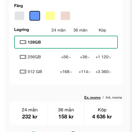
Färg
Lagring
24 mån
36 mån
Köp
128GB
256GB
+56:-
+38:-
+1 120:-
512 GB
+168:-
+114:-
+3 360:-
Ex. moms
/
Ink. moms
24 mån
36 mån
Köp
232 kr
158 kr
4 636 kr