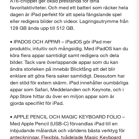
A16-chippet ger ökad prestanda för dina
favoritaktiviteter. Och med ett batteri som räcker hela
dagen är iPad perfekt för att spela fängslande spel
eller redigera bilder och videor. Lagringsutrymme från
128 GB ända upp till 512 GB.
Stäng
• IPADOS OCH APPAR – iPadOS gör iPad mer
produktiv, intuitiv och mångsidig. Med iPadOS kan du
köra flera appar samtidigt samt redigera och dela
bilder. Tack vare överlappande appar som du kan
ändra storleken på innebär Blickfång att det blir
enklare att göra flera saker samtidigt. Dessutom har
den stöd för extern skärm. iPad innehåller oumbärliga
Visa produktinformationsblad
appar som Safari, Meddelanden och Keynote, och i
App Store hittar du över en miljon appar som är
gjorda specifikt för iPad.
Stäng
• APPLE PENCIL OCH MAGIC KEYBOARD FOLIO –
Med Apple Pencil (USB-C) förvandlas iPad till en
inbjudande målarduk och världens bästa verktyg för
anteckningar. Flexibla, tvådelade Magic Keyboard