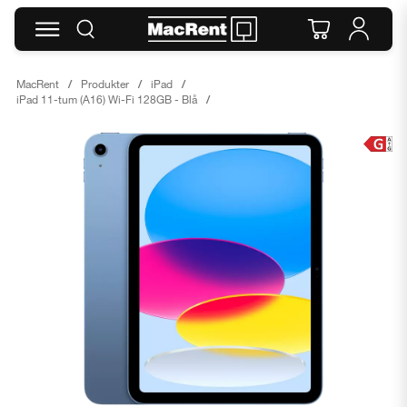
MacRent
Produkter
iPad
iPad 11-tum (A16) Wi-Fi 128GB - Blå