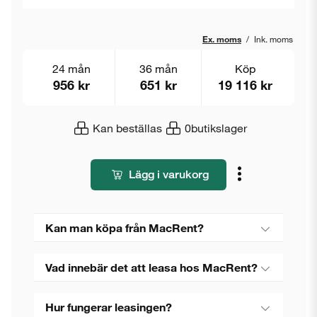
Ex. moms
/
Ink. moms
24 mån
36 mån
Köp
956 kr
651 kr
19 116 kr
Kan beställas
0
butikslager
Lägg i varukorg
Kan man köpa från MacRent?
Vad innebär det att leasa hos MacRent?
Hur fungerar leasingen?