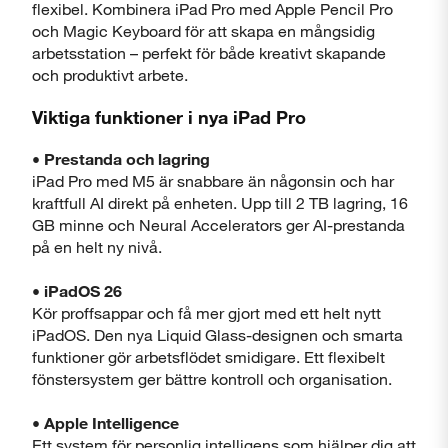
Stäng
flexibel. Kombinera iPad Pro med Apple Pencil Pro
och Magic Keyboard för att skapa en mångsidig
arbetsstation – perfekt för både kreativt skapande
och produktivt arbete.
Viktiga funktioner i nya iPad Pro
Visa produktinformationsblad
• Prestanda och lagring
iPad Pro med M5 är snabbare än någonsin och har
kraftfull AI direkt på enheten. Upp till 2 TB lagring, 16
Stäng
GB minne och Neural Accelerators ger AI-prestanda
på en helt ny nivå.
• iPadOS 26
Kör proffsappar och få mer gjort med ett helt nytt
iPadOS. Den nya Liquid Glass-designen och smarta
funktioner gör arbetsflödet smidigare. Ett flexibelt
fönstersystem ger bättre kontroll och organisation.
• Apple Intelligence
Ett system för personlig intelligens som hjälper dig att