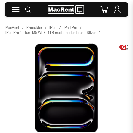
MacRent
Produkter
iPad
iPad Pro
iPad Pro 11 tum M5 Wi-Fi 1TB med standardglas – Silver