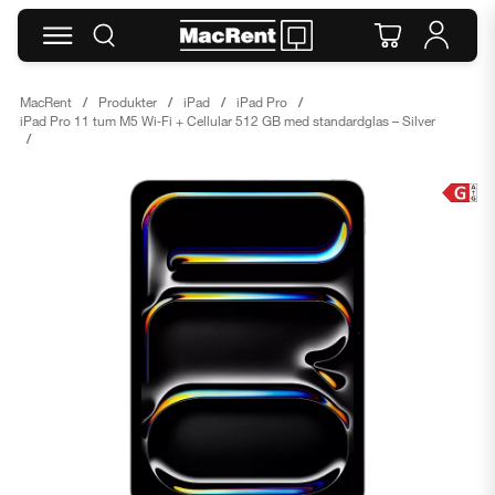
MacRent
Produkter
iPad
iPad Pro
iPad Pro 11 tum M5 Wi‑Fi + Cellular 512 GB med standardglas – Silver