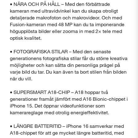
• NÄRA OCH PÅ HÅLL – Med den förbättrade
kameran med ultravidvinkel kan du skapa otroligt
detaljerade makrofoton och makrovideor. Och med
Fusion-kameran med 48 MP kan du ta imponerande
högupplösta bilder eller zooma in med 2× tele med
optisk kvalitet.
• FOTOGRAFISKA STILAR – Med den senaste
generationens fotografiska stilar får du större kreativa
möjligheter och kan sätta din personliga prägel på
varje bild du tar. Du kan även ta bort stilen från bilden
när du vill.
• SUPERSMART A18-CHIP – A18 hoppar två
generationer framåt jämfört med A16 Bionic-chippet i
iPhone 15. Det öppnar videofunktioner som
Stäng
kamerareglage med otrolig energieffektivitet.
• LÄNGRE BATTERITID – iPhone 16 samverkar med
A18-chippet för att ge mycket längre batteritid, med