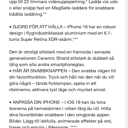
upp till 22 timmars videouppspelning.* Ladda via usb-
c eller snäpp fast en MagSafe-laddare för snabbare
trådlös laddning.**
Visa produktinformationsblad
• GJORD FÖR ATT HÅLLA – iPhone 16 har en robust
design i flygindustriklassat aluminium med en 6,1-
Stäng
tums Super Retina XDR-skärm.***
Den är otroligt slitstark med en framsida i senaste
generationen Ceramic Shield slitstark är dubbelt så
tålig som alla andra smartphoneglas.
• HÄR ÄR SNABBKNAPPEN – Den snabba vägen till
din favoritfunktion. Tryck och håll ner den när du vill
göra något – tända ficklampan, spela in ett
röstmemo, aktivera tyst läge och mycket annat.
• ANPASSA DIN IPHONE – I iOS 18 kan du tona
ikonerna på hemskärmen i vilken färg du vill. Hitta
dina favoritbilder snabbare i den omgjorda appen
Bilder. Lägg till lekfulla, animerade effekter på ord,
fraser och emojis i iMessage. ****