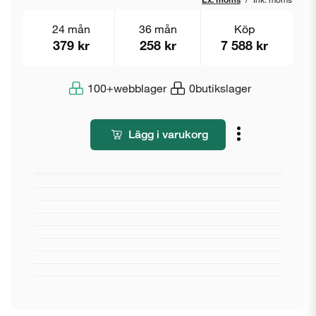
24 mån
36 mån
Köp
379 kr
258 kr
7 588 kr
100+
webblager
0
butikslager
Lägg i varukorg