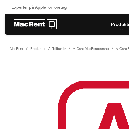
Experter på Apple för företag
Produkt
MacRent
Produkter
Tillbehör
A-Care MacRentgaranti
A-Care 