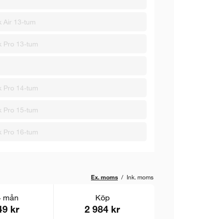
 Air 13-tum
 Pro 13-tum
 Pro 14-tum
 Pro 15-tum
 Pro 16-tum
Ex. moms
/
Ink. moms
4 mån
Köp
49 kr
2 984 kr