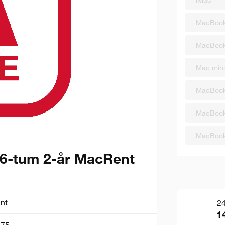
MacBook
MacBook
Mac mini
MacBook
MacBook
MacBook
6-tum 2-år MacRent
nt
2
1
75