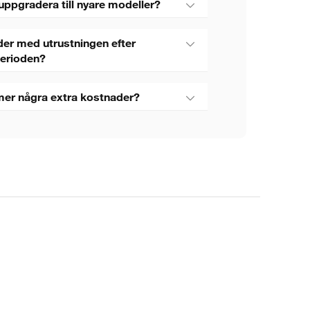
uppgradera till nyare modeller?
er med utrustningen efter
perioden?
mer några extra kostnader?