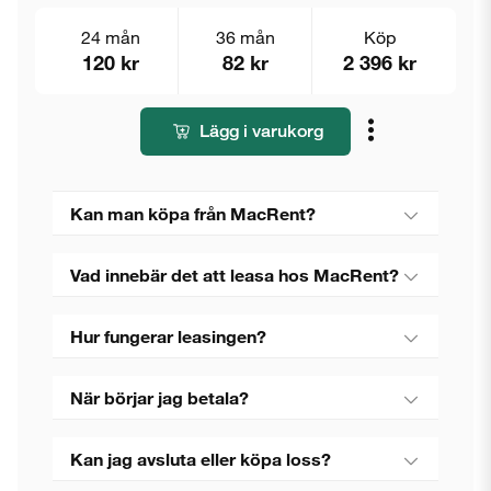
24 mån
36 mån
Köp
120 kr
82 kr
2 396 kr
Lägg i varukorg
Kan man köpa från MacRent?
Vad innebär det att leasa hos MacRent?
Hur fungerar leasingen?
När börjar jag betala?
Kan jag avsluta eller köpa loss?