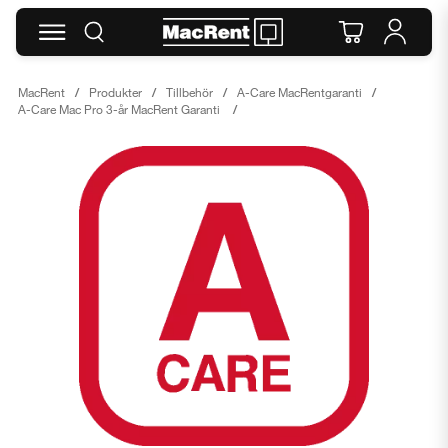
MacRent
Produkter
Tillbehör
A-Care MacRentgaranti
A-Care Mac Pro 3-år MacRent Garanti