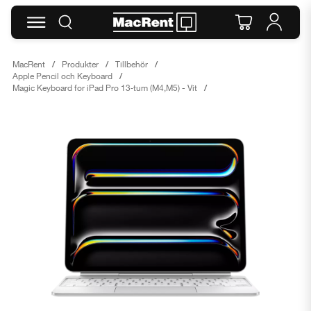
MacRent
Produkter
Tillbehör
Apple Pencil och Keyboard
Magic Keyboard for iPad Pro 13‑tum (M4,M5) - Vit