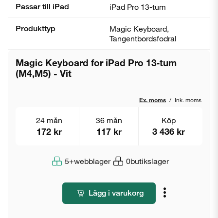
Passar till iPad
iPad Pro 13-tum
Produkttyp
Magic Keyboard,
Tangentbordsfodral
Magic Keyboard for iPad Pro 13‑tum
(M4,M5) - Vit
Ex. moms
/
Ink. moms
24 mån
36 mån
Köp
172 kr
117 kr
3 436 kr
5+
webblager
0
butikslager
Lägg i varukorg