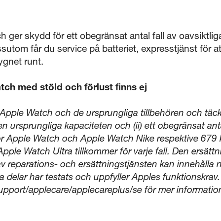
ger skydd för ett obegränsat antal fall av oavsiktliga 
ssutom får du service på batteriet, expresstjänst för 
dygnet runt.
ch med stöld och förlust finns ej
 Apple Watch och de ursprungliga tillbehören och täcke
 ursprungliga kapaciteten och (ii) ett obegränsat antal
 för Apple Watch och Apple Watch Nike respektive 679 
le Watch Ultra tillkommer för varje fall. Den ersätt
av reparations- och ersättningstjänsten kan innehålla n
la delar har testats och uppfyller Apples funktionskrav.
upport/applecare/applecareplus/se för mer informatio