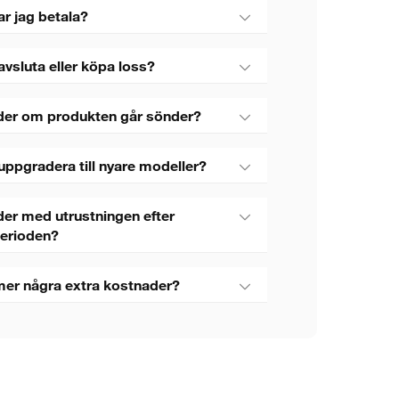
ar jag betala?
avsluta eller köpa loss?
der om produkten går sönder?
uppgradera till nyare modeller?
er med utrustningen efter
perioden?
mer några extra kostnader?