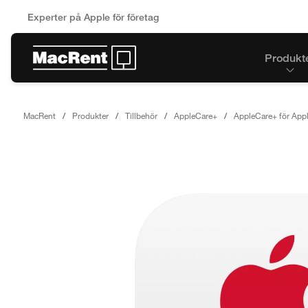
Experter på Apple för företag
Produkt
MacRent
Produkter
Tillbehör
AppleCare+
AppleCare+ för Appl