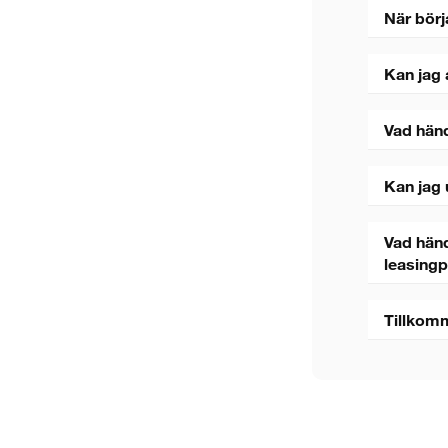
När börj
Kan jag 
Vad hän
Kan jag 
Vad händ
leasing
Tillkom