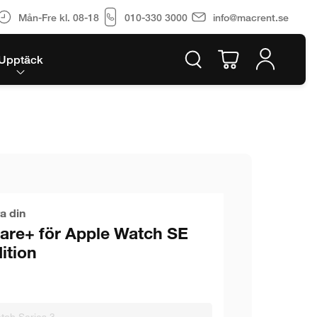
Mån-Fre kl. 08-18
010-330 3000
info@macrent.se
Upptäck
a din
are+ för Apple Watch SE
ition
tch Series 3