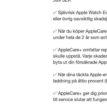
✅ Självrisk Apple Watch E
eller övrig oavsiktlig skad
✅ När du köper AppleCare+ 
under hela de 2 år som avta
✅ AppleCare+ omfattar repa
skulle uppstå. Varje skades
byta ut din försäkrade Ap
✅ När dina täckta Apple-enh
laddning på åttio procent (
✅ AppleCare+ ger dig priori
till service slutar att fung