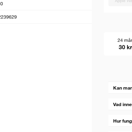
Apple Wa
0
2239629
24 må
30 kr
Kan man
Vad inne
Hur fung