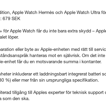
dition, Apple Watch Hermès och Apple Watch Ultra för
a): 679 SEK
för Apple Watch får du inte bara extra skydd – Apple
let löper.
ration eller byte av Apple-enheten med rätt till servi
tåndsanspråk hanteras mot en självrisk. Om det inte är
ple-enhet får du en motsvarande summa i kontanter.
eter inkluderar ett laddningsbart integrerat batteri s
80 %) eller mer från sin ursprungliga specifikation.
terad tillgång till Apples experter för teknisk suppo
era som den ska.