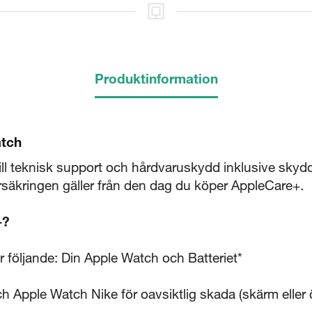
Produktinformation
5 sekunder
atch
Stäng
till teknisk support och hårdvaruskydd inklusive skydd
Försäkringen gäller från den dag du köper AppleCare+.
+?
 följande: Din Apple Watch och Batteriet*
h Apple Watch Nike för oavsiktlig skada (skärm eller ö