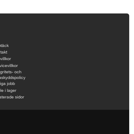
täck
takt
villkor
icevillkor
gritets- och
askyddspolicy
iga jobb
le i lager
aterade sidor