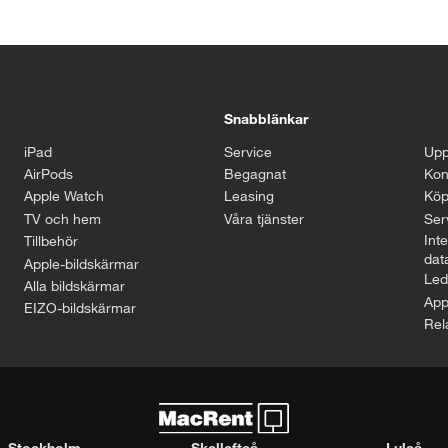
Snabblänkar
iPad
Service
Upp
AirPods
Begagnat
Kon
Apple Watch
Leasing
Köp
TV och hem
Våra tjänster
Serv
Inte
Tillbehör
dat
Apple-bildskärmar
Led
Alla bildskärmar
App
EIZO-bildskärmar
Rel
Stockholm
Skellefteå
Luleå