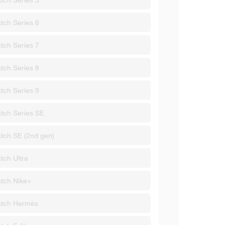
tch Series 6
tch Series 7
tch Series 8
tch Series 9
tch Series SE
tch SE (2nd gen)
tch Ultra
tch Nike+
atch Hermès