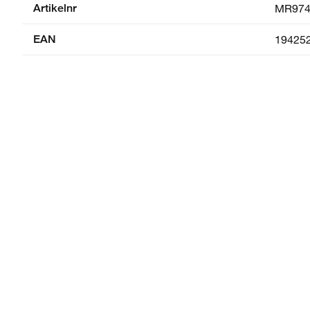
Artikelnr
MR974
EAN
19425