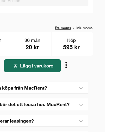
tch Edition
Ex. moms
/
Ink. moms
n
36 mån
Köp
20 kr
595 kr
Lägg i varukorg
 köpa från MacRent?
bär det att leasa hos MacRent?
erar leasingen?