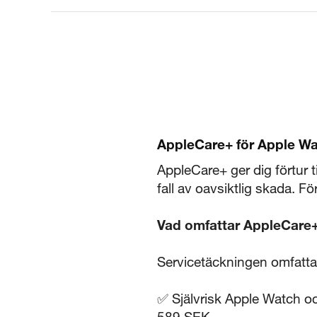
AppleCare+ för Apple W
AppleCare+ ger dig förtur 
fall av oavsiktlig skada. 
Vad omfattar AppleCare
Servicetäckningen omfattar
✅ Självrisk Apple Watch oc
589 SEK