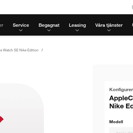
er
Service
Begagnat
Leasing
Våra tjänster
e Watch SE Nike Edition
Konfigurer
AppleC
Nike Ed
Modell
Apple Wa