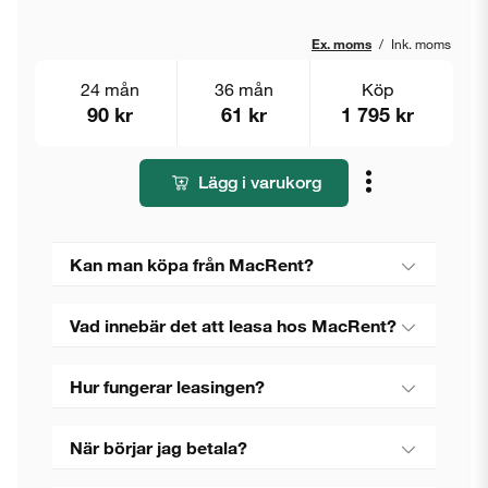
Ex. moms
/
Ink. moms
24 mån
36 mån
Köp
90 kr
61 kr
1 795 kr
Lägg i varukorg
Kan man köpa från MacRent?
Vad innebär det att leasa hos MacRent?
Hur fungerar leasingen?
När börjar jag betala?