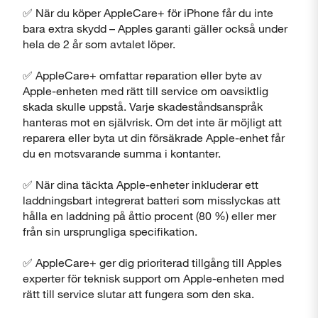
Stäng
✅ När du köper AppleCare+ för iPhone får du inte
bara extra skydd – Apples garanti gäller också under
hela de 2 år som avtalet löper.
✅ AppleCare+ omfattar reparation eller byte av
Apple-enheten med rätt till service om oavsiktlig
skada skulle uppstå. Varje skadeståndsanspråk
hanteras mot en självrisk. Om det inte är möjligt att
reparera eller byta ut din försäkrade Apple-enhet får
du en motsvarande summa i kontanter.
✅ När dina täckta Apple-enheter inkluderar ett
laddningsbart integrerat batteri som misslyckas att
hålla en laddning på åttio procent (80 %) eller mer
från sin ursprungliga specifikation.
✅ AppleCare+ ger dig prioriterad tillgång till Apples
experter för teknisk support om Apple-enheten med
rätt till service slutar att fungera som den ska.