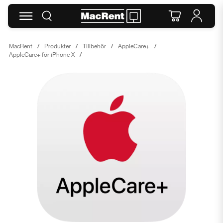
MacRent
Produkter
Tillbehör
AppleCare+
AppleCare+ för iPhone X