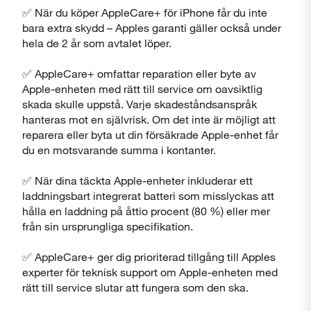
Stäng
✅ När du köper AppleCare+ för iPhone får du inte
bara extra skydd – Apples garanti gäller också under
hela de 2 år som avtalet löper.
✅ AppleCare+ omfattar reparation eller byte av
Apple-enheten med rätt till service om oavsiktlig
skada skulle uppstå. Varje skadeståndsanspråk
hanteras mot en självrisk. Om det inte är möjligt att
reparera eller byta ut din försäkrade Apple-enhet får
du en motsvarande summa i kontanter.
✅ När dina täckta Apple-enheter inkluderar ett
laddningsbart integrerat batteri som misslyckas att
hålla en laddning på åttio procent (80 %) eller mer
från sin ursprungliga specifikation.
✅ AppleCare+ ger dig prioriterad tillgång till Apples
experter för teknisk support om Apple-enheten med
rätt till service slutar att fungera som den ska.