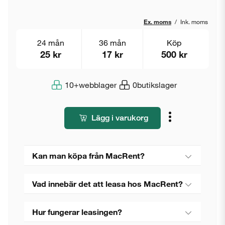
Ex. moms
/
Ink. moms
24 mån
36 mån
Köp
25 kr
17 kr
500 kr
10+
webblager
0
butikslager
Lägg i varukorg
Kan man köpa från MacRent?
Vad innebär det att leasa hos MacRent?
Hur fungerar leasingen?