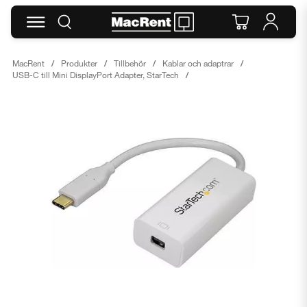
MacRent
Produkter
Tillbehör
Kablar och adaptrar
USB-C till Mini DisplayPort Adapter, StarTech