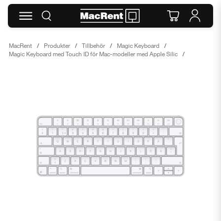
MacRent
Produkter
Tillbehör
Magic Keyboard
Magic Keyboard med Touch ID för Mac-modeller med Apple Silic