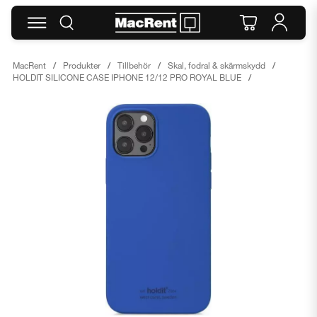
MacRent
Produkter
Tillbehör
Skal, fodral & skärmskydd
HOLDIT SILICONE CASE IPHONE 12/12 PRO ROYAL BLUE