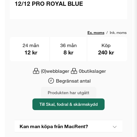
12/12 PRO ROYAL BLUE
Ex. moms
/
Ink. moms
24 mån
36 mån
Köp
12 kr
8 kr
240 kr
(0)
webblager
0
butikslager
Begränsat antal
Produkten har utgått
Till Skal, fodral & skärmskydd
Kan man köpa från MacRent?