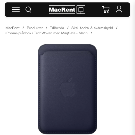
MacRent
Produkter
Tillbehör
Skal, fodral & skärmskydd
iPhone-plånbok i TechWoven med MagSafe - Marin