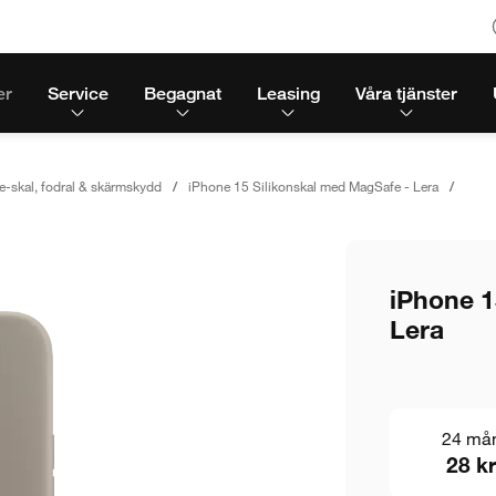
er
Service
Begagnat
Leasing
Våra tjänster
e-skal, fodral & skärmskydd
iPhone 15 Silikonskal med MagSafe - Lera
iPhone 1
Lera
24 må
28 kr