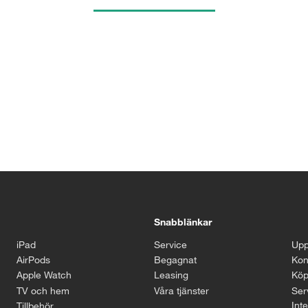
Snabblänkar
iPad
Service
Upp
AirPods
Begagnat
Kon
Apple Watch
Leasing
Köp
TV och hem
Våra tjänster
Serv
Inte
Tillbehör