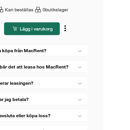
Kan beställas
0
butikslager
Lägg i varukorg
 köpa från MacRent?
bär det att leasa hos MacRent?
erar leasingen?
ar jag betala?
avsluta eller köpa loss?