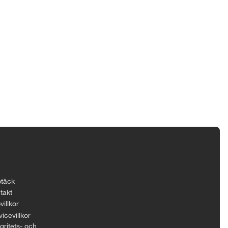
täck
takt
villkor
icevillkor
gritets- och