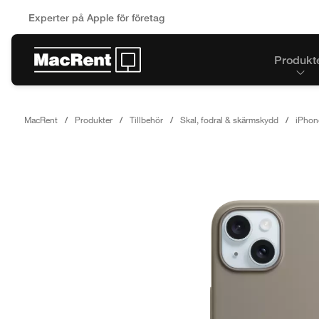
Experter på Apple för företag
Produkt
MacRent
Produkter
Tillbehör
Skal, fodral & skärmskydd
iPhon