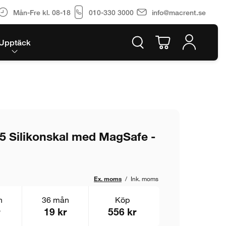
Mån-Fre kl. 08-18
010-330 3000
info@macrent.se
Upptäck
5 Silikonskal med MagSafe -
Ex. moms
/
Ink. moms
n
36 mån
Köp
19 kr
556 kr