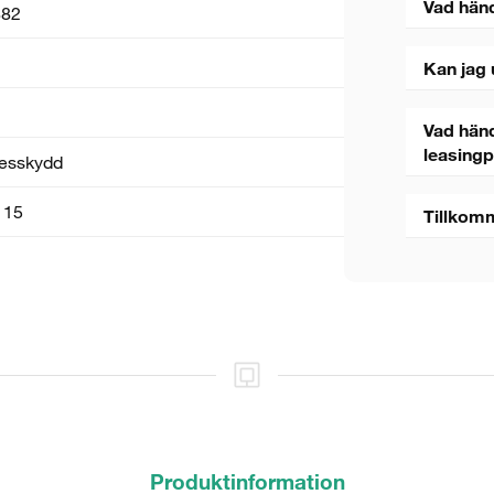
Vad hän
82
Kan jag 
Vad händ
leasing
esskydd
 15
Tillkom
5 sekunder
Stäng
Produktinformation