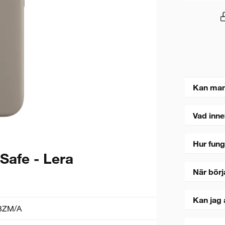
Kan man
Vad inne
Hur fung
Safe - Lera
När börj
Kan jag 
3ZM/A