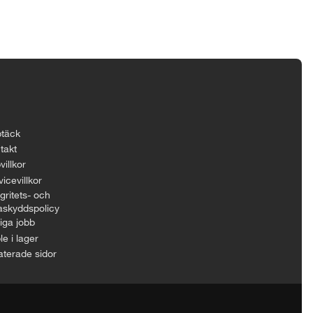
täck
takt
villkor
icevillkor
gritets- och
askyddspolicy
iga jobb
le i lager
aterade sidor