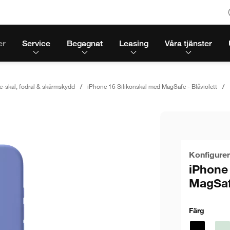
er
Service
Begagnat
Leasing
Våra tjänster
e-skal, fodral & skärmskydd
iPhone 16 Silikonskal med MagSafe - Blåviolett
Konfigurer
iPhone
MagSafe
Färg