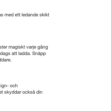
as med ett ledande skikt
ster magiskt varje gång
r dags att ladda. Snäpp
ddare.
sign- och
Det skyddar också din