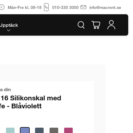
Mån-Fre kl. 08-18
010-330 3000
info@macrent.se
Upptäck
a din
 16 Silikonskal med
 - Blåviolett