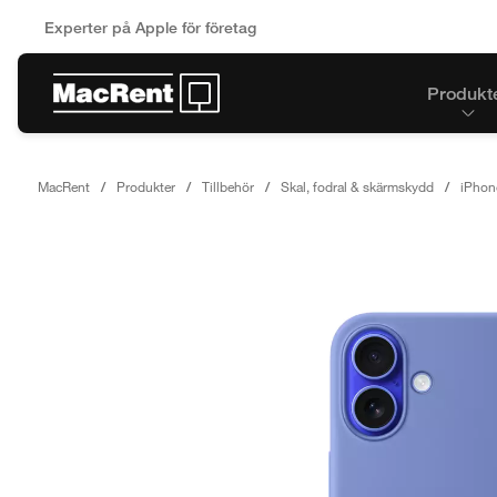
Experter på Apple för företag
Produkt
MacRent
Produkter
Tillbehör
Skal, fodral & skärmskydd
iPhon