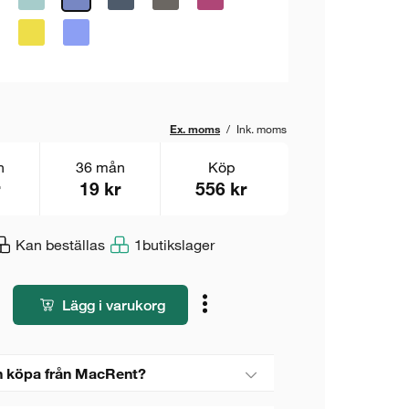
Ex. moms
/
Ink. moms
n
36 mån
Köp
19 kr
556 kr
Kan beställas
1
butikslager
Lägg i varukorg
 köpa från MacRent?