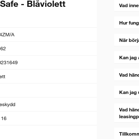
afe - Blåviolett
Vad inne
Hur fung
4ZM/A
När börj
62
Kan jag 
0231649
Vad hän
ett
Kan jag 
eskydd
Vad händ
leasing
 16
Tillkom