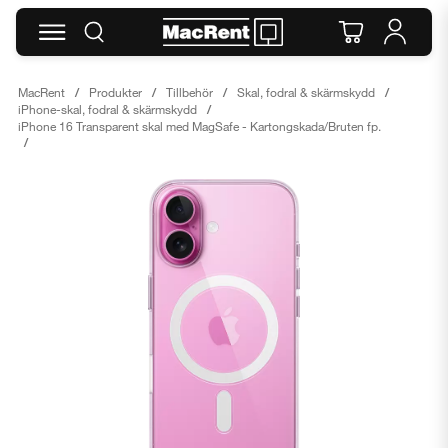
MacRent
Produkter
Tillbehör
Skal, fodral & skärmskydd
iPhone-skal, fodral & skärmskydd
iPhone 16 Transparent skal med MagSafe - Kartongskada/Bruten fp.