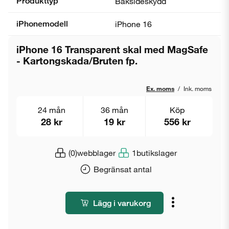
Produkttyp
Baksideskydd
iPhonemodell
iPhone 16
iPhone 16 Transparent skal med MagSafe
- Kartongskada/Bruten fp.
Ex. moms
/
Ink. moms
24 mån
36 mån
Köp
28 kr
19 kr
556 kr
(0)
webblager
1
butikslager
Begränsat antal
Lägg i varukorg