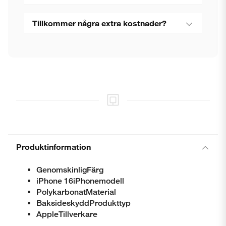
Stäng
Tillkommer några extra kostnader?
Produktinformation
GenomskinligFärg
iPhone 16iPhonemodell
PolykarbonatMaterial
BaksideskyddProdukttyp
AppleTillverkare